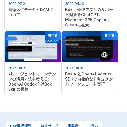
2026.07.01
2026.04.20
画像メタデータとDAMに
Box、MCPアプリのサポー
ついて
ト対象をChatGPT、
Microsoft 365 Copilot、
Gleanに拡大
開発者
開発者
2026.04.19
2026.04.16
AIエージェントにコンテン
Box AIとOpenAI Agents
ツの活用方法を教える:
SDKで自律的なドキュメン
OpenAI Codex向けBox
トワークフローを実行
Skillの構築
Box製品情報
AIリサーチ
開発者
コラム