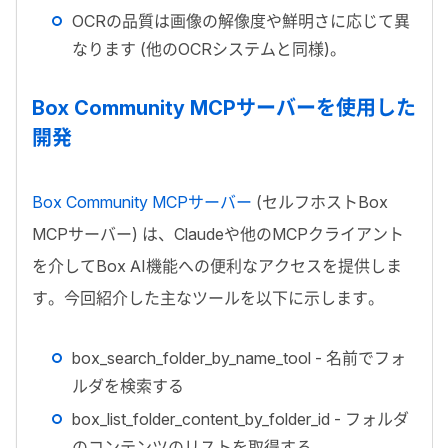
OCR
の品質は画像の解像度や鮮明さに応じて異
なります (他の
OCR
システムと同様)。
Box Community MCP
サーバーを使用した
開発
Box Community MCP
サーバー
(セルフホスト
Box
MCP
サーバー) は、
Claude
や他の
MCP
クライアント
を介して
Box AI
機能への便利なアクセスを提供しま
す。今回紹介した主なツールを以下に示します。
box_search_folder_by_name_tool
- 名前でフォ
ルダを検索する
box_list_folder_content_by_folder_id
- フォルダ
のコンテンツのリストを取得する