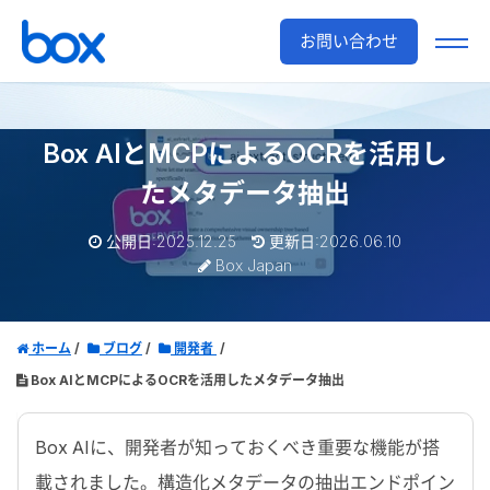
お問い合わせ
Box AIとMCPによるOCRを活用し
たメタデータ抽出
公開日:2025.12.25
更新日:2026.06.10
Box Japan
ホーム
ブログ
開発者
Box AIとMCPによるOCRを活用したメタデータ抽出
Box AI
に、開発者が知っておくべき重要な機能が搭
載されました。構造化メタデータの抽出エンドポイン