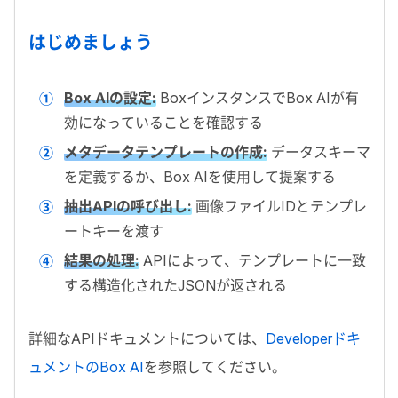
はじめましょう
Box AI
の設定:
Box
インスタンスで
Box AI
が有
効になっていることを確認する
メタデータテンプレートの作成:
データスキーマ
を定義するか、
Box AI
を使用して提案する
抽出
API
の呼び出し:
画像ファイル
ID
とテンプレ
ートキーを渡す
結果の処理:
API
によって、テンプレートに一致
する構造化された
JSON
が返される
詳細な
API
ドキュメントについては、
Developer
ドキ
ュメントの
Box AI
を参照してください。