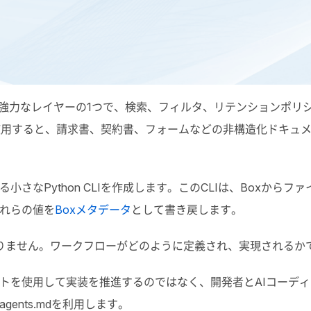
強力なレイヤーの
1
つで、検索、フィルタ、リテンションポリ
使用すると、請求書、契約書、フォームなどの非構造化ドキュ
る小さな
Python CLI
を作成します。この
CLI
は、
Box
からファ
れらの値を
Box
メタデータ
として書き戻します。
ありません。ワークフローがどのように定義され、実現されるか
トを使用して実装を推進するのではなく、開発者と
AI
コーディ
agents.md
を利用します。