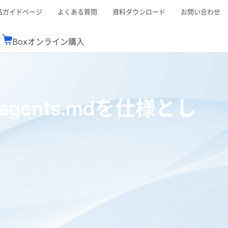
品ガイドページ
よくある質問
資料ダウンロード
お問い合わせ
Boxオンライン購入
ミナーレポート
Boxが選ばれる理由
コンサルティング
シーン別活用術
スTOP
機能一覧表
Boxの価格
BJCCコミュニティ
gents.mdを仕様とし
Box製品セミナー
（次世代のシステムを考えるコミュニティ）
t連携
外部からの評価
クラウドストレージ
セキュリティ対策
連携
新しい働き方
リモートワーク
rce連携
連携
ューション