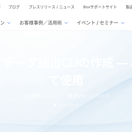
ブログ
プレスリリース / ニュース
Boxサポートサイト
製
ン
お客様事例／活用術
イベント / セミナー
とは
ューション
様活用事例
ミナーTOP
イベント・セミナーTOP
イベント・セ
の機能TOP
連携サービ
タデータ抽出CLIの作成 — a
徴
で選ぶ
nterprise
Box AI
Microsof
業種別
ed
レージ容量無制限
500名
501名〜2,000名
リモートワーク対応
xtract
Box Apps
Google
て使用
イルサーバー容量ひっ迫
情報の脱サイロ化
ト削減
1名〜5,000名
5,001名〜
安全なファイル共有
Doc Gen
Box Forms
Salesfo
ージェントの活用
業務の自動化
ign
Box Automate
スの運用負担軽減
ペーパーレス化
kintone
公開日:2026.02.17
更新日:2026.06.10
hield
Box Governance
エコソリ
推進
脱PPAP
Box Japan
集
サムウェア対策
会議の効率化
漏洩の防止
AIの活用
LIの作成 — agents.mdを仕様として使用