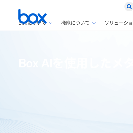
Boxについて
機能について
ソリューショ
Box
ソリ
お客
製品セ
Box
Box AIを使用したメ
Boxの特
企業規模
Box E
課題別
Advanc
スト
1名〜
Box E
ファ
コス
2,00
Box 
AIエ
Box S
情シ
Box S
DXの
ラン
情報
ホーム
ブログ
開発者
Box AIを使用したメタデータ抽出C