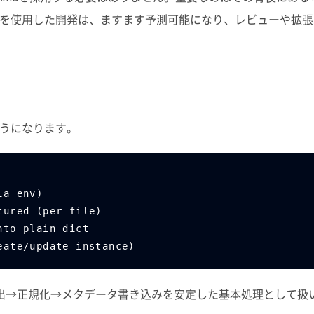
を使用した開発は、ますます予測可能になり、レビューや拡張
うになります。
ia env)
uctured (per file)
 into plain dict
 (create/update instance)
出→正規化→メタデータ書き込みを安定した基本処理として扱