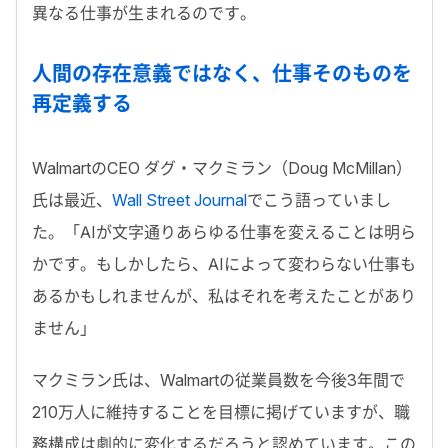
異なる仕事が生まれるのです。
人間の存在意義ではなく、仕事そのものを
再定義する
Walmart
の
CEO
ダグ・マクミラン（Doug McMillan）
氏は最近、
Wall Street Journal
でこう語っていまし
た。「AIが文字通りあらゆる仕事を変えることは明ら
かです。もしかしたら、
AI
によって変わらない仕事も
あるかもしれませんが、私はそれを考えたことがあり
ません」
マクミラン氏は、
Walmart
の従業員数を今後3年間で
210
万人に維持することを目標に掲げていますが、職
務構成は劇的に変化するだろうと認めています。この