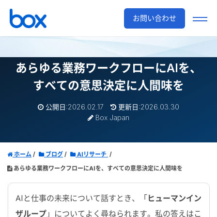
お問い合わせ
あらゆる業務ワークフローにAIを、
すべての意思決定に人間味を
公開日:2026.02.17
更新日:2026.03.30
Box Japan
ホーム
ブログ
AIリサーチ
あらゆる業務ワークフローにAIを、すべての意思決定に人間味を
AI
と仕事の未来について話すとき、「
ヒューマンイン
ザループ
」についてよく尋ねられます。私の答えはこ