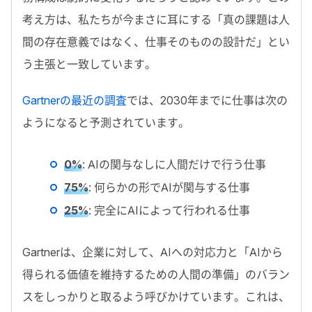
考え方は、私たちが今まさに耳にする「真の課題は人
間の存在意義ではなく、仕事そのものの設計だ」とい
う主張と一致しています。
Gartner
の最近の調査
では、
2030
年までに仕事は次の
ようになると予測されています。
0%
: AI
の関与なしに人間だけで行う仕事
75%
: 何らかの形で
AI
が関与する仕事
25%
:
完全にAIによって
行われる仕事
Gartner
は、企業に対して、
AI
への対応力と「AIから
得られる価値を維持するための人間の準備」のバラン
スをしっかりと取るよう呼びかけています。これは、