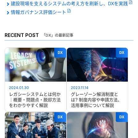
建設現場を支えるシステムの考え方を刷新し、DXを実践
情報ガバナンス評価シート
RECENT POST
「DX」の最新記事
DX
DX
2024.01.30
2023.11.14
レガシーシステムとは何か
グレーゾーン解消制度と
｜概要・問題点・脱却方法
は? 制度内容や申請方法、
をわかりやすく解説
活用事例について解説
DX
DX