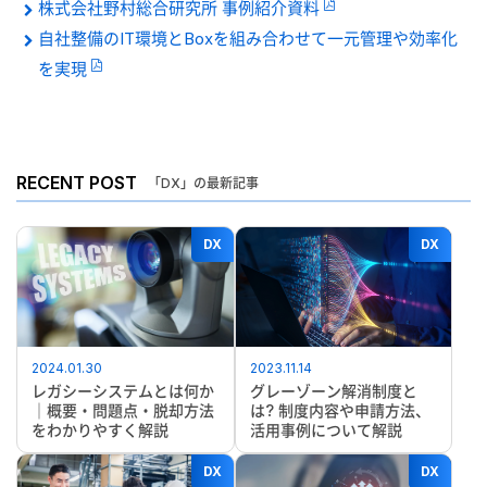
株式会社野村総合研究所 事例紹介資料
自社整備のIT環境とBoxを組み合わせて一元管理や効率化
を実現
RECENT POST
「DX」の最新記事
DX
DX
2024.01.30
2023.11.14
レガシーシステムとは何か
グレーゾーン解消制度と
｜概要・問題点・脱却方法
は? 制度内容や申請方法、
をわかりやすく解説
活用事例について解説
DX
DX