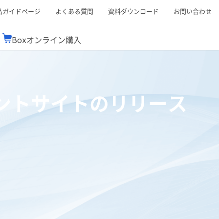
品ガイドページ
よくある質問
資料ダウンロード
お問い合わせ
Boxオンライン購入
ミナーレポート
Boxが選ばれる理由
コンサルティング
シーン別活用術
スTOP
機能一覧表
Boxの価格
BJCCコミュニティ
ュメントサイトのリリース
Box製品セミナー
（次世代のシステムを考えるコミュニティ）
t連携
外部からの評価
クラウドストレージ
セキュリティ対策
連携
新しい働き方
リモートワーク
rce連携
連携
ューション