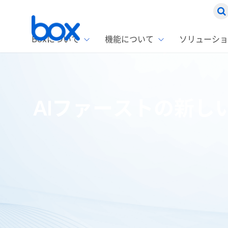
Boxについて
機能について
ソリューショ
Box
ソリ
お客
製品セ
Box
AIファーストの新しい
Boxの特
企業規模
Box E
課題別
Advanc
スト
1名〜
Box E
ファ
コス
2,00
Box 
AIエ
Box S
情シ
Box S
DXの
ホーム
ブログ
開発者
AIファーストの新しいBox Dev
ラン
情報