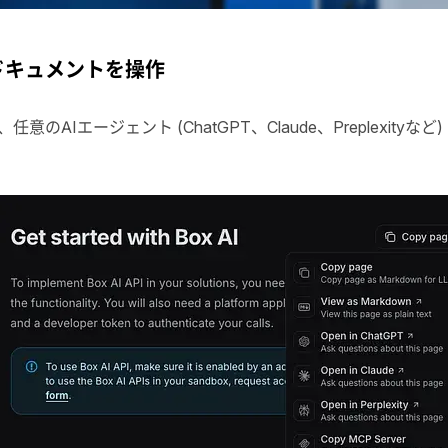
ドキュメントを操作
、任意の
AI
エージェント (
ChatGPT
、
Claude
、
Preplexity
など