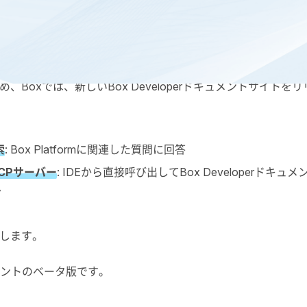
法を採用し、情報検索に
LLM
を活用する中、コンテンツとコン
め、
Box
では、新しい
Box Developer
ドキュメントサイトをリ
索
:
Box Platform
に関連した質問に回答
CP
サーバー
:
IDE
から直接呼び出して
Box Developer
ドキュメ
ど
します。
ントのベータ版です。