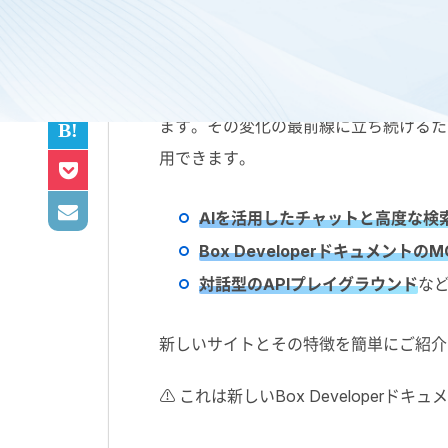
開発者が
AI
ファーストのコーディング手
ます。その変化の最前線に立ち続けるた
用できます。
AI
を活用したチャットと高度な検
Box Developer
ドキュメントの
M
対話型の
API
プレイグラウンド
な
新しいサイトとその特徴を簡単にご紹介
⚠️ これは新しい
Box Developer
ドキュメ