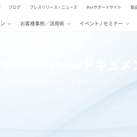
ブログ
プレスリリース / ニュース
Boxサポートサイト
製
ン
お客様事例／活用術
イベント / セミナー
とは
ューション
様活用事例
ミナーTOP
イベント・セミナーTOP
イベント・セ
の機能TOP
連携サービ
Box Developerドキ
徴
で選ぶ
nterprise
Box AI
Microsof
業種別
ed
レージ容量無制限
500名
501名〜2,000名
リモートワーク対応
xtract
Box Apps
Google
公開日:2025.12.25
更新日:2026.06.10
イルサーバー容量ひっ迫
情報の脱サイロ化
ト削減
1名〜5,000名
5,001名〜
安全なファイル共有
Doc Gen
Box Forms
Salesfo
Box Japan
ージェントの活用
業務の自動化
ign
Box Automate
スの運用負担軽減
ペーパーレス化
kintone
hield
Box Governance
エコソリ
推進
脱PPAP
集
eloperドキュメントサイトのリリース
サムウェア対策
会議の効率化
漏洩の防止
AIの活用