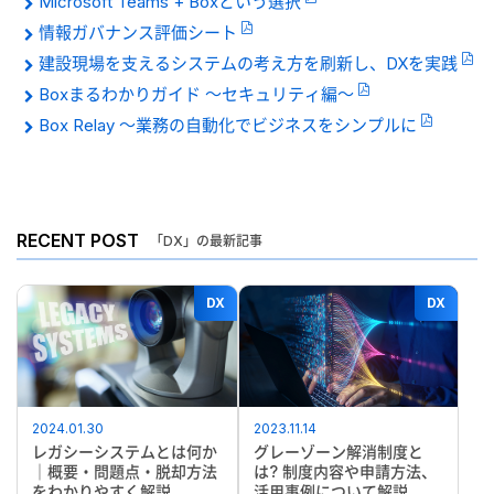
Microsoft Teams + Boxという選択
情報ガバナンス評価シート
建設現場を支えるシステムの考え方を刷新し、DXを実践
Boxまるわかりガイド 〜セキュリティ編〜
Box Relay 〜業務の自動化でビジネスをシンプルに
RECENT POST
「DX」の最新記事
DX
DX
2024.01.30
2023.11.14
レガシーシステムとは何か
グレーゾーン解消制度と
｜概要・問題点・脱却方法
は? 制度内容や申請方法、
をわかりやすく解説
活用事例について解説