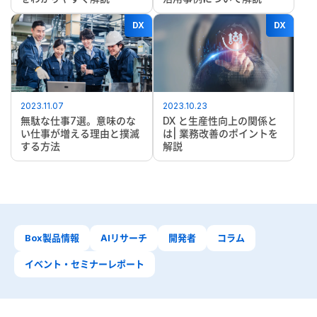
DX
DX
2023.11.07
2023.10.23
無駄な仕事7選。意味のな
DX と生産性向上の関係と
い仕事が増える理由と撲滅
は| 業務改善のポイントを
する方法
解説
Box製品情報
AIリサーチ
開発者
コラム
イベント・セミナーレポート