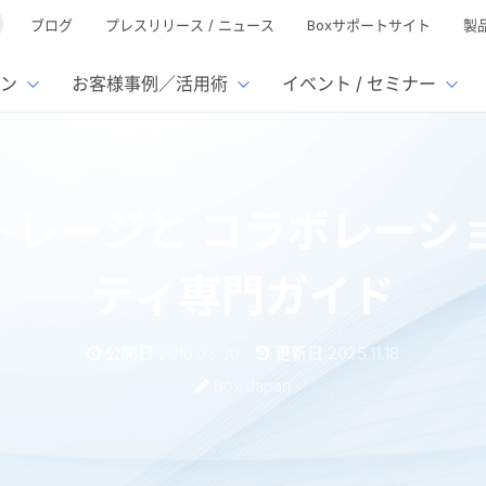
ブログ
プレスリリース / ニュース
Boxサポートサイト
製
ン
お客様事例／活用術
イベント / セミナー
とは
ューション
様活用事例
ミナーTOP
イベント・セミナーTOP
イベント・セ
の機能TOP
連携サービ
レージと コラボレーシ
徴
で選ぶ
nterprise
Box AI
Microsof
業種別
ed
レージ容量無制限
500名
501名〜2,000名
リモートワーク対応
xtract
Box Apps
Google
ティ専門ガイド
イルサーバー容量ひっ迫
情報の脱サイロ化
ト削減
1名〜5,000名
5,001名〜
安全なファイル共有
Doc Gen
Box Forms
Salesfo
ージェントの活用
業務の自動化
ign
Box Automate
スの運用負担軽減
ペーパーレス化
kintone
公開日:2016.03.30
更新日:2025.11.18
hield
Box Governance
エコソリ
推進
脱PPAP
Box Japan
集
サムウェア対策
会議の効率化
漏洩の防止
AIの活用
ラボレーションのための セキュリティ専門ガイド