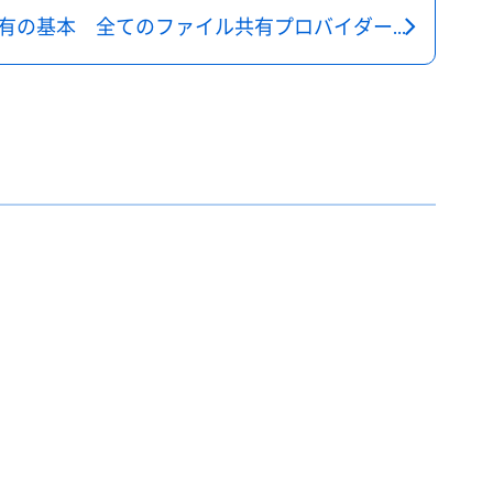
セキュアなファイル共有の基本 全てのファイル共有プロバイダーが提供すべきもの