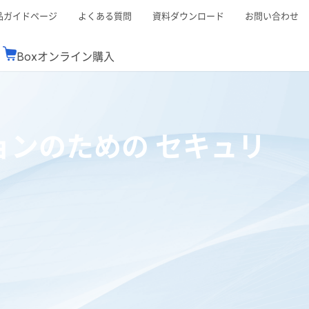
品ガイドページ
よくある質問
資料ダウンロード
お問い合わせ
Boxオンライン購入
ミナーレポート
Boxが選ばれる理由
コンサルティング
シーン別活用術
スTOP
機能一覧表
Boxの価格
BJCCコミュニティ
ョンのための セキュリ
Box製品セミナー
（次世代のシステムを考えるコミュニティ）
t連携
外部からの評価
クラウドストレージ
セキュリティ対策
連携
新しい働き方
リモートワーク
rce連携
連携
ューション