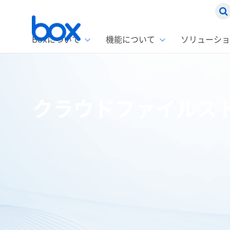
Boxについて
機能について
ソリューショ
Box
ソリ
お客
製品セ
Box
クラウドファイルスト
Boxの特
企業規模
Box E
課題別
Advanc
スト
1名〜
Box E
ファ
コス
2,00
Box 
AIエ
Box S
情シ
Box S
DXの
ラン
情報
ホーム
ブログ
コラム
クラウドファイルストレージと コ