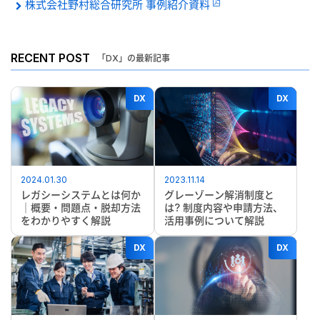
株式会社野村総合研究所 事例紹介資料
RECENT POST
「DX」の最新記事
DX
DX
2024.01.30
2023.11.14
レガシーシステムとは何か
グレーゾーン解消制度と
｜概要・問題点・脱却方法
は? 制度内容や申請方法、
をわかりやすく解説
活用事例について解説
DX
DX