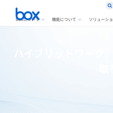
Boxについて
機能について
ソリューショ
Box
ソリ
お客
製品セ
Box
ハイブリッドワーク、テ
Boxの特
企業規模
Box E
課題別
Advanc
スト
1名〜
Box E
取
ファ
コス
2,00
Box 
AIエ
Box S
情シ
Box S
DXの
ラン
情報
ホーム
ブログ
働き方改革
ハイブリッドワーク、テレワー