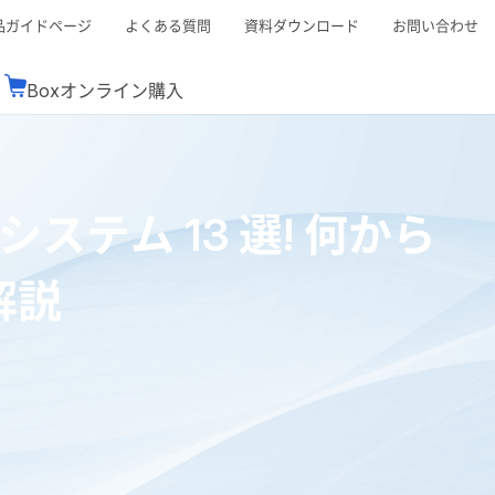
品ガイドページ
よくある質問
資料ダウンロード
お問い合わせ
Boxオンライン購入
ミナーレポート
Boxが選ばれる理由
コンサルティング
シーン別活用術
スTOP
機能一覧表
Boxの価格
BJCCコミュニティ
テム 13 選! 何から
Box製品セミナー
（次世代のシステムを考えるコミュニティ）
t連携
外部からの評価
クラウドストレージ
セキュリティ対策
連携
解説
新しい働き方
リモートワーク
rce連携
連携
ューション