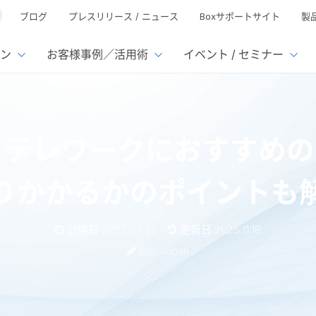
ブログ
プレスリリース / ニュース
Boxサポートサイト
製
ン
お客様事例／活用術
イベント / セミナー
とは
ューション
様活用事例
ミナーTOP
イベント・セミナーTOP
イベント・セ
の機能TOP
連携サービ
レワークにおすすめのシス
徴
で選ぶ
nterprise
Box AI
Microsof
業種別
ed
レージ容量無制限
500名
501名〜2,000名
リモートワーク対応
xtract
Box Apps
Google
りかかるかのポイントも
イルサーバー容量ひっ迫
情報の脱サイロ化
ト削減
1名〜5,000名
5,001名〜
安全なファイル共有
Doc Gen
Box Forms
Salesfo
ージェントの活用
業務の自動化
ign
Box Automate
スの運用負担軽減
ペーパーレス化
kintone
公開日:2023.04.20
更新日:2025.11.18
hield
Box Governance
エコソリ
推進
脱PPAP
Box Japan
集
サムウェア対策
会議の効率化
漏洩の防止
AIの活用
クにおすすめのシステム 13 選! 何から取りかかるかのポイントも解説