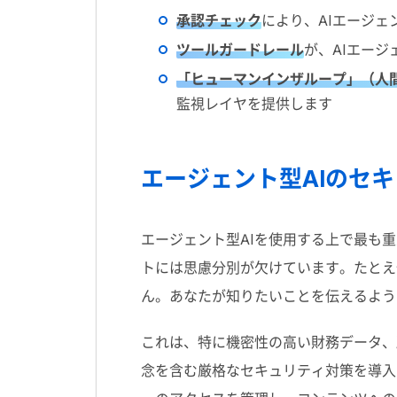
承認チェック
により、
AI
エージェ
ツールガードレール
が、
AI
エージ
「ヒューマンインザループ」（人
監視レイヤを提供します
エージェント型
AI
のセキ
エージェント型
AI
を使用する上で最も重
トには思慮分別が欠けています。たとえ
ん。あなたが知りたいことを伝えるよう
これは、特に機密性の高い財務データ、
念を含む厳格なセキュリティ対策を導入