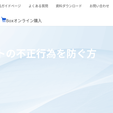
品ガイドページ
よくある質問
資料ダウンロード
お問い合わせ
Boxオンライン購入
ミナーレポート
Boxが選ばれる理由
コンサルティング
シーン別活用術
スTOP
機能一覧表
Boxの価格
BJCCコミュニティ
ントの不正行為を防ぐ方
Box製品セミナー
（次世代のシステムを考えるコミュニティ）
t連携
外部からの評価
クラウドストレージ
セキュリティ対策
連携
新しい働き方
リモートワーク
rce連携
連携
ューション