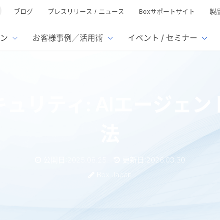
ブログ
プレスリリース / ニュース
Boxサポートサイト
製
ン
お客様事例／活用術
イベント / セミナー
とは
ューション
様活用事例
ミナーTOP
イベント・セミナーTOP
イベント・セ
の機能TOP
連携サービ
キュリティ: AIエージェ
徴
で選ぶ
nterprise
Box AI
Microsof
業種別
ed
レージ容量無制限
500名
501名〜2,000名
リモートワーク対応
xtract
Box Apps
Google
法
イルサーバー容量ひっ迫
情報の脱サイロ化
ト削減
1名〜5,000名
5,001名〜
安全なファイル共有
Doc Gen
Box Forms
Salesfo
ージェントの活用
業務の自動化
ign
Box Automate
スの運用負担軽減
ペーパーレス化
kintone
公開日:2025.08.25
更新日:2026.03.30
hield
Box Governance
エコソリ
推進
脱PPAP
Box Japan
集
サムウェア対策
会議の効率化
漏洩の防止
AIの活用
ィ: AIエージェントの不正行為を防ぐ方法