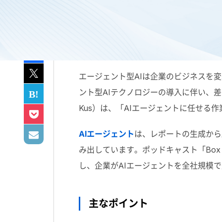
エージェント型
AI
は企業のビジネスを変
ント型
AI
テクノロジーの導入に伴い、差
Kus
）は、「
AI
エージェントに任せる作
AIエージェント
は、レポートの生成から
み出しています。ポッドキャスト「
Box 
し、企業が
AI
エージェントを全社規模で
主なポイント