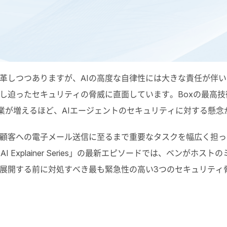
革しつつありますが、
AI
の高度な自律性には大きな責任が伴い
し迫ったセキュリティの脅威に直面しています。
Box
の最高技
業が増えるほど、
AI
エージェントのセキュリティに対する懸念
顧客への電子メール送信に至るまで重要なタスクを幅広く担っ
AI Explainer Series
」の最新エピソードでは、ベンがホストの
展開する前に対処すべき最も緊急性の高い
3
つのセキュリティ