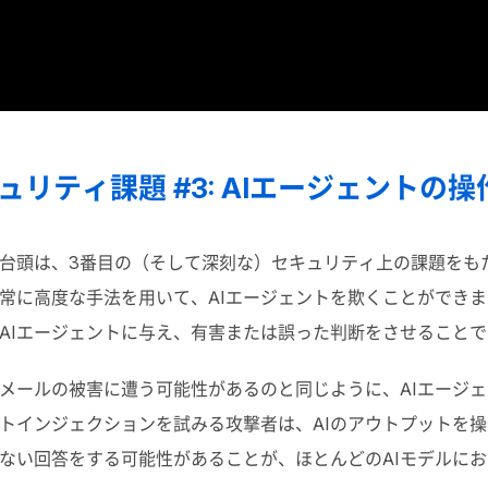
リティ課題 #3: AIエージェントの操
台頭は、
3
番目の（そして深刻な）セキュリティ上の課題をも
常に高度な手法を用いて、
AI
エージェントを欺くことができま
AI
エージェントに与え、有害または誤った判断をさせることで
メールの被害に遭う可能性があるのと同じように、
AI
エージェ
トインジェクションを試みる攻撃者は、
AI
のアウトプットを操
ない回答をする可能性があることが、ほとんどの
AI
モデルにお