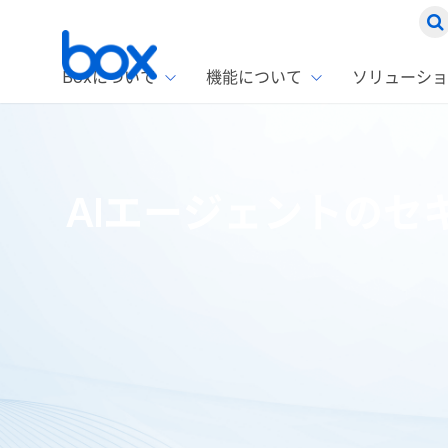
Boxについて
機能について
ソリューショ
Box
ソリ
お客
製品セ
Box
AIエージェントのセ
Boxの特
企業規模
Box E
課題別
Advanc
スト
1名〜
Box E
ファ
コス
2,00
Box 
AIエ
Box S
情シ
Box S
DXの
ラン
情報
ホーム
ブログ
AIリサーチ
AIエージェントのセキュリテ