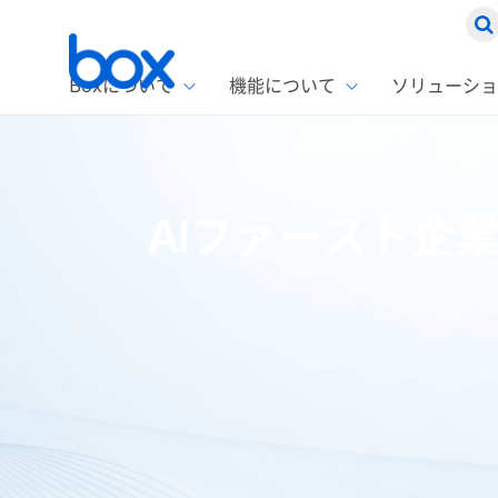
Boxについて
機能について
ソリューショ
Box
ソリ
お客
製品セ
Box
AIファースト企
Boxの特
企業規模
Box E
課題別
Advanc
スト
1名〜
Box E
ファ
コス
2,00
Box 
AIエ
Box S
情シ
Box S
DXの
ホーム
ブログ
AIリサーチ
AIファースト企業への道: 
ラン
情報