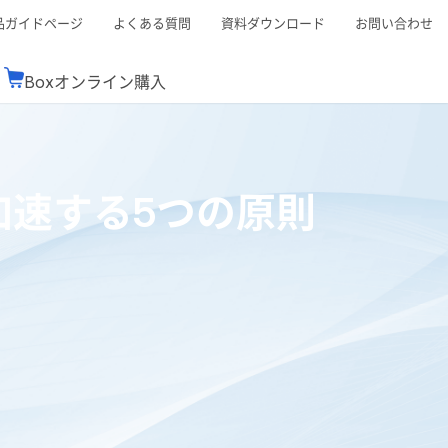
品ガイドページ
よくある質問
資料ダウンロード
お問い合わせ
Boxオンライン購入
ミナーレポート
Boxが選ばれる理由
コンサルティング
シーン別活用術
スTOP
機能一覧表
Boxの価格
BJCCコミュニティ
加速する5つの原則
Box製品セミナー
（次世代のシステムを考えるコミュニティ）
t連携
外部からの評価
クラウドストレージ
セキュリティ対策
連携
新しい働き方
リモートワーク
rce連携
連携
ューション