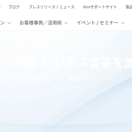
ブログ
プレスリリース / ニュース
Boxサポートサイト
製
ン
お客様事例／活用術
イベント / セミナー
とは
ューション
様活用事例
ミナーTOP
イベント・セミナーTOP
イベント・セ
の機能TOP
連携サービ
業への道: ビジネス変革を
徴
で選ぶ
nterprise
Box AI
Microsof
業種別
ed
レージ容量無制限
500名
501名〜2,000名
リモートワーク対応
xtract
Box Apps
Google
公開日:2025.06.24
更新日:2026.03.30
イルサーバー容量ひっ迫
情報の脱サイロ化
ト削減
1名〜5,000名
5,001名〜
安全なファイル共有
Doc Gen
Box Forms
Salesfo
Box Japan
ージェントの活用
業務の自動化
ign
Box Automate
スの運用負担軽減
ペーパーレス化
kintone
hield
Box Governance
エコソリ
推進
脱PPAP
集
ビジネス変革を加速する5つの原則
サムウェア対策
会議の効率化
漏洩の防止
AIの活用