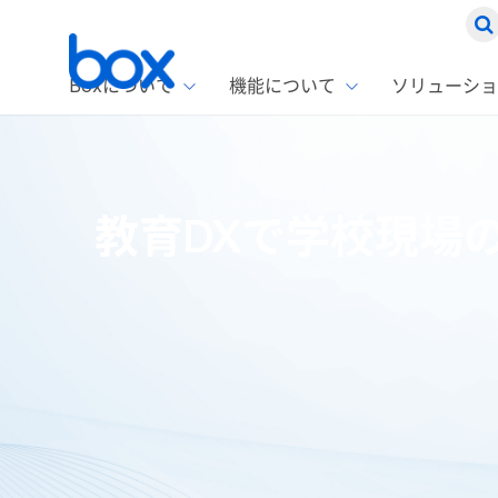
Boxについて
機能について
ソリューショ
Box
ソリ
お客
製品セ
Box
教育DXで学校現場
Boxの特
企業規模
Box E
課題別
Advanc
スト
1名〜
Box E
ファ
コス
2,00
Box 
AIエ
Box S
情シ
Box S
DXの
ホーム
ブログ
DX
教育DXで学校現場の課題は解決できる
ラン
情報