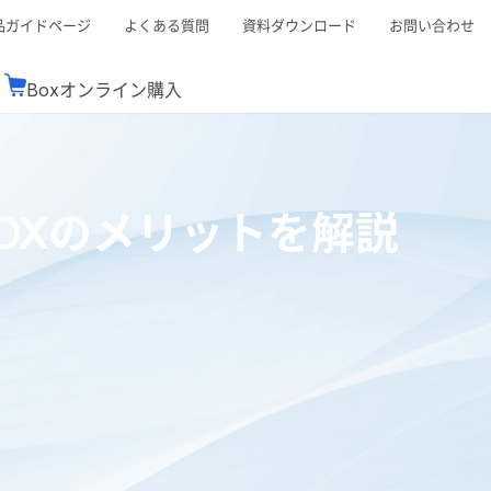
品ガイドページ
よくある質問
資料ダウンロード
お問い合わせ
Boxオンライン購入
ミナーレポート
Boxが選ばれる理由
コンサルティング
シーン別活用術
スTOP
機能一覧表
Boxの価格
BJCCコミュニティ
DXのメリットを解説
Box製品セミナー
（次世代のシステムを考えるコミュニティ）
t連携
外部からの評価
クラウドストレージ
セキュリティ対策
連携
新しい働き方
リモートワーク
rce連携
連携
ューション