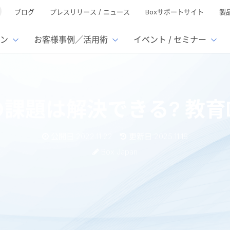
ブログ
プレスリリース / ニュース
Boxサポートサイト
製
ン
お客様事例／活用術
イベント / セミナー
とは
ューション
様活用事例
ミナーTOP
イベント・セミナーTOP
イベント・セ
の機能TOP
連携サービ
の課題は解決できる? 教育
徴
で選ぶ
nterprise
Box AI
Microsof
業種別
ed
レージ容量無制限
500名
501名〜2,000名
リモートワーク対応
xtract
Box Apps
Google
公開日:2022.11.22
更新日:2025.11.18
イルサーバー容量ひっ迫
情報の脱サイロ化
ト削減
1名〜5,000名
5,001名〜
安全なファイル共有
Doc Gen
Box Forms
Salesfo
Box Japan
ージェントの活用
業務の自動化
ign
Box Automate
スの運用負担軽減
ペーパーレス化
kintone
hield
Box Governance
エコソリ
推進
脱PPAP
集
? 教育DXのメリットを解説
サムウェア対策
会議の効率化
漏洩の防止
AIの活用