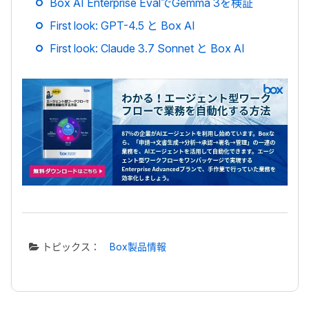
Box AI Enterprise EvalでGemma 3を検証
First look: GPT-4.5 と Box AI
First look: Claude 3.7 Sonnet と Box AI
トピックス：
Box製品情報