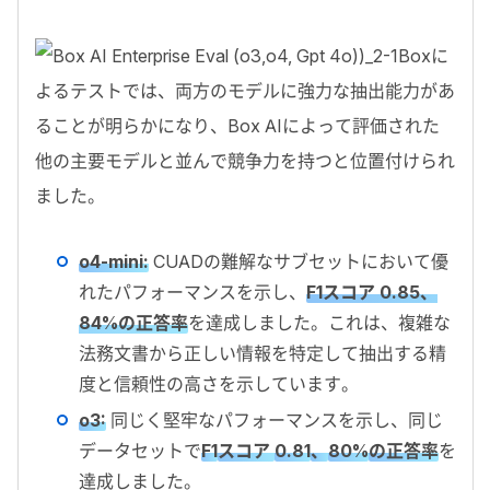
Boxに
よるテストでは、両方のモデルに強力な抽出能力があ
ることが明らかになり、Box AIによって評価された
他の主要モデルと並んで競争力を持つと位置付けられ
ました。
o4-mini:
CUADの難解なサブセットにおいて優
れたパフォーマンスを示し、
F1スコア 0.85、
84%の正答率
を達成しました。これは、複雑な
法務文書から正しい情報を特定して抽出する精
度と信頼性の高さを示しています。
o3:
同じく堅牢なパフォーマンスを示し、同じ
データセットで
F1
スコア
0.81
、
80%
の正答率
を
達成しました。