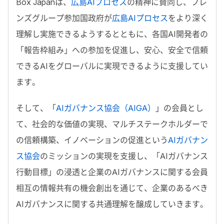
Box Japan
は、
広島
AI
プロセス
の精神に賛同し、フレ
ンズグループ参加国政府が
広島
AI
プロセス
をより深く
理解し実施できるようするとともに、各国
AI
開発者の
「報告枠組み」への参加を促進し、安心、安全で信頼
できる
AI
をグローバルに実現できるように支援してい
ます。
そして、「
AI
ガバナンス協会（
AIGA
）
」の会員とし
て、社会的な価値の実現、‍マルチステークホルダーで
の信頼構築、イノベーションの促進という
AIガバナン
ス協会
のミッションの実現を支援し、「
AI
ガバナンス
行動目標」の浸透と企業の
AI
ガバナンスに関する会員
相互の情報共有の機会創出を通じて、企業のあるべき
AI
ガバナンスに関する共通理解を醸成していきます。