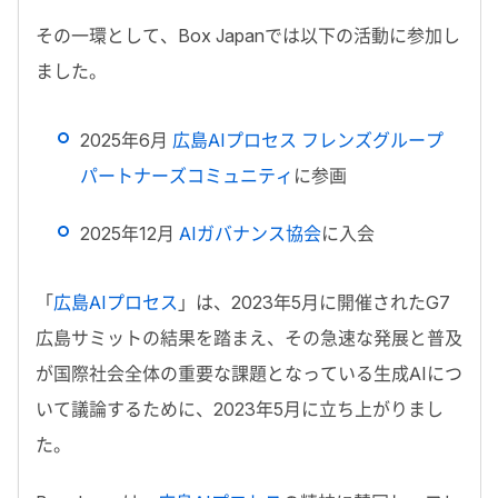
その一環として、
Box Japan
では以下の活動に参加し
ました。
2025
年
6
月
広島AIプロセス フレンズグループ
パートナーズコミュニティ
に参画
2025
年
12
月
AIガバナンス協会
に入会
「
広島
AI
プロセス
」は、
2023
年5月に開催された
G7
広島サミットの結果を踏まえ、その急速な発展と普及
が国際社会全体の重要な課題となっている生成
AI
につ
いて議論するために、
2023
年5月に立ち上がりまし
た。