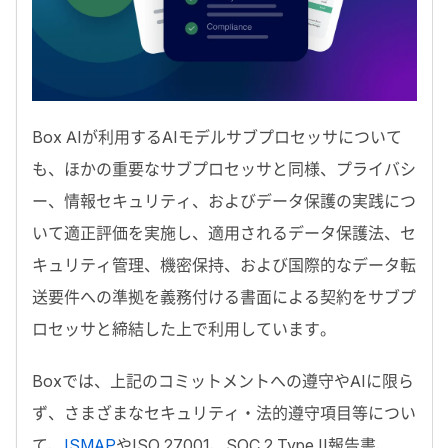
Box AI
が利用する
AI
モデルサブプロセッサについて
も、ほかの重要なサブプロセッサと同様、プライバシ
ー、情報セキュリティ、およびデータ保護の実践につ
いて適正評価を実施し、適用されるデータ保護法、セ
キュリティ管理、機密保持、および国際的なデータ転
送要件への準拠を義務付ける書面による契約をサブプ
ロセッサと締結した上で利用しています。
Box
では、上記のコミットメントへの遵守や
AI
に限ら
ず、さまざまなセキュリティ・法的遵守項目等につい
て、
ISMAP
や
ISO 27001、SOC 2 Type II
報告書、