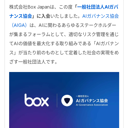
株式会社
Box Japan
は、この度
「
一般社団法人AIガバ
ナンス協会
」に入会
いたしました。
AI
ガバナンス協会
（
AIGA
）
は、
AI
に関わるあらゆるステークホルダー
が集まるフォーラムとして、適切なリスク管理を通じ
て
AI
の価値を最大化する取り組みである「
AI
ガバナン
ス」が当たり前のものとして定着した社会の実現をめ
ざす一般社団法人です。