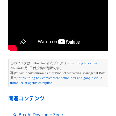
このブログは、Box, Inc.公式ブログ（
https://blog.box.com/
）
2025年10月9日付投稿の翻訳です。
著者: 
Kunle Adetomiwa, Senior Product Marketing Manager at Box
原文: 
https://blog.box.com/content-action-box-and-google-cloud-
introduce-ai-agents-enterprise
関連コンテンツ
Box AI Developer Zone