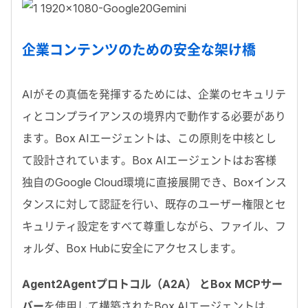
企業コンテンツのための安全な架け橋
AI
がその真価を発揮するためには、企業のセキュリテ
ィとコンプライアンスの境界内で動作する必要があり
ます。
Box AI
エージェントは、この原則を中核とし
て設計されています。
Box AI
エージェントはお客様
独自の
Google Cloud
環境に直接展開でき、
Box
インス
タンスに対して認証を行い、既存のユーザー権限とセ
キュリティ設定をすべて尊重しながら、ファイル、フ
ォルダ、
Box Hub
に安全にアクセスします。
Agent2Agentプロトコル（A2A） とBox MCPサー
バー
を使用して構築された
Box AI
エージェントは、