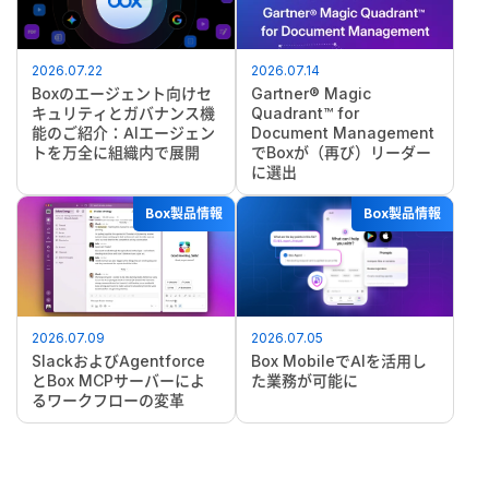
2026.07.22
2026.07.14
Boxのエージェント向けセ
Gartner® Magic
キュリティとガバナンス機
Quadrant™ for
能のご紹介：AIエージェン
Document Management
トを万全に組織内で展開
でBoxが（再び）リーダー
に選出
Box製品情報
Box製品情報
2026.07.09
2026.07.05
SlackおよびAgentforce
Box MobileでAIを活用し
とBox MCPサーバーによ
た業務が可能に
るワークフローの変革