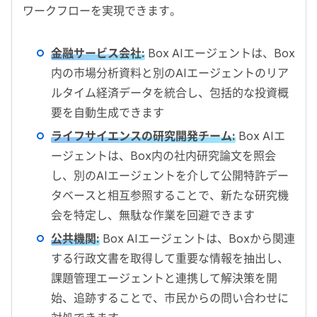
ワークフローを実現できます。
金融サービス会社
:
Box AI
エージェントは、
Box
内の市場分析資料と別の
AI
エージェントのリア
ルタイム経済データを統合し、包括的な投資概
要を自動生成できます
ライフサイエンスの研究開発チーム
:
Box AI
エ
ージェントは、
Box
内の社内研究論文を照会
し、別の
AI
エージェントを介して公開特許デー
タベースと相互参照することで、新たな研究機
会を特定し、無駄な作業を回避できます
公共機関
:
Box AI
エージェントは、
Box
から関連
する行政文書を取得して重要な情報を抽出し、
課題管理エージェントと連携して解決策を開
始、追跡することで、市民からの問い合わせに