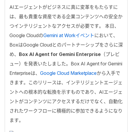
AI
エージェントがビジネスに真に変革をもたらすに
は、最も貴重な資産である企業コンテンツへの安全か
つインテリジェントなアクセスが必要です。
本日、
Google Cloud
の
Gemini at Workイベント
において、
Box
は
Google Cloud
とのパートナーシップをさらに深
め、
Box AI Agent ​for​​ ​Gemini Enterprise
（プレビ
ュー）を発表いたしました。
Box AI Agent for​​ ​Gemini
Enterprise
は、
Google Cloud Marketplace
から入手で
きます。このリリースは、インテリジェントエージェ
ントへの根本的な転換を示すものであり、
AI
エージェ
ントがコンテンツにアクセスするだけでなく、自動化
されたワークフローに積極的に参加できるようになり
ます。