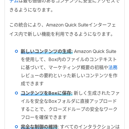
テム
は最も価値のあるコンテンツに安全にアクセスで
きるようになります。
この統合により、
Amazon Quick Suite
インターフェ
イス内で新しい機能を利用できるようになります。
新しいコンテンツの生成
:
Amazon Quick Suite
を使用して、
Box
内のファイルのコンテキスト
に基づいて、マーケティング概要の初稿や
法務
レビューの要約といった新しいコンテンツを作
成できます
コンテンツを
Box
に保存
:
新しく生成されたファ
イルを安全な
Box
フォルダに直接アップロード
することで、クローズドループの安全なワーク
フローを確保できます
完全な制御の維持
:
すべてのインタラクションは