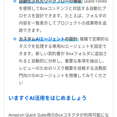
自動化されたワークフローの構築
:
Quick Flows
を使用して
Box
コンテンツと対話する自動化プ
ロセスを設計できます。たとえば、フォルダの
内容を一覧表示してプロジェクトの成果物を追
跡できます。
カスタム
AIエージェント
の設計:
複雑で定期的な
タスクを処理する専用AIエージェントを設定で
きます。新しい契約書が Boxフォルダに追加さ
れると自動的に分析し、重要な条項を抽出し、
レビューのためのリスク概要を投稿する法務部
門向けのAIエージェントを想像してみてくださ
い
いますぐ
AI
活用をはじめましょう
Amazon Quick Suite
用の
Box
コネクタが利用可能にな