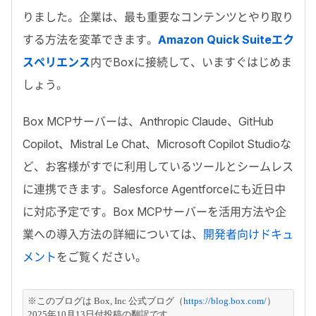
りました。企業は、最も重要なコンテンツとやり取り
する方法を変革できます。
Amazon Quick Suiteエク
スペリエンス
内で
Box
に接続して、いますぐはじめま
しょう。
Box MCPサーバ
ーは、
Anthropic Claude
、
GitHub
Copilot
、
Mistral Le Chat
、
Microsoft Copilot Studio
な
ど、お客様がすでに利用しているツールとシームレス
に連携できます。
Salesforce Agentforce
にも近日中
に対応予定です。
Box MCP
サーバーを活用方法や企
業への導入方法の詳細については、
開発者向けドキュ
メント
をご覧ください。
※このブログは Box, Inc 公式ブログ（
https://blog.box.com/
）
2025年10月13日付投稿の翻訳です。