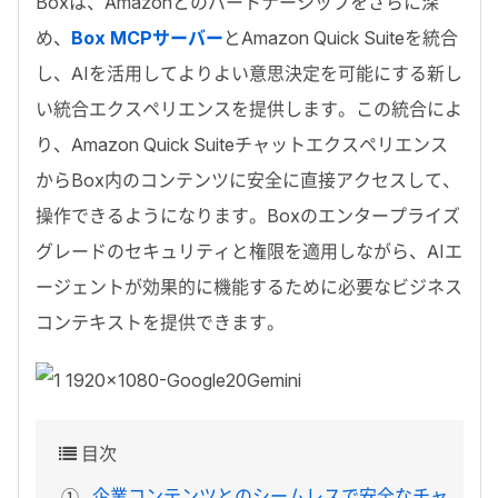
Box
は、
Amazon
とのパートナーシップをさらに深
め、
Box MCPサーバー
と
Amazon Quick Suite
を統合
し、
AI
を活用してよりよい意思決定を可能にする新し
い統合エクスペリエンスを提供します。この統合によ
り、
Amazon Quick Suite
チャットエクスペリエンス
から
Box
内のコンテンツに安全に直接アクセスして、
操作できるようになります。
Box
のエンタープライズ
グレードのセキュリティと権限を適用しながら、
AI
エ
ージェントが効果的に機能するために必要なビジネス
コンテキストを提供できます。
目次
企業コンテンツとのシームレスで安全なチャ