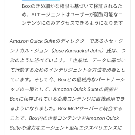
Box
のきめ細かな権限も基づいて検証されるた
め、
AI
エージェントはユーザーが閲覧可能なコ
ンテンツにのみアクセスできるようになります
Amazon Quick Suite
のディレクターであるホセ・ク
ンナカル・ジョン（
Jose Kunnackal John
）氏は、つ
次のように述べています。
「
企業は、データに基づい
て行動するためのインテリジェントな方法を必要とし
ています。そして今、Boxとの継続的なパートナーシ
ップの一環として、
Amazon Quick Suite
の機能を
Box
に保存されている企業コンテンツに直接適用でき
るようになりました。
Box MCP
サーバーと統合する
ことで、
Box
内の企業コンテンツを
Amazon Quick
Suite
の強力なエージェント型
AI
エクスペリエンスに