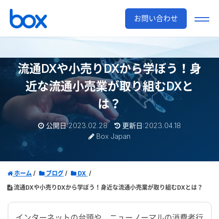
お問い合わせ
流通DXや小売りDXから学ぼう！
身
近な流通小売業が取り組むDXと
は？
公開日:2023.02.28
更新日:2023.04.18
Box Japan
ホーム
ブログ
DX
流通DXや小売りDXから学ぼう！身近な流通小売業が取り組むDXとは？
インターネットの台頭や、ニューノーマルの消費者行