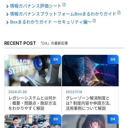
情報ガバナンス評価シート
情報ガバナンスプラットフォームBoxまるわかりガイド
Boxまるわかりガイド 〜セキュリティ編〜
RECENT POST
「DX」の最新記事
DX
DX
2024.01.30
2023.11.14
レガシーシステムとは何か
グレーゾーン解消制度と
｜概要・問題点・脱却方法
は? 制度内容や申請方法、
をわかりやすく解説
活用事例について解説
DX
DX