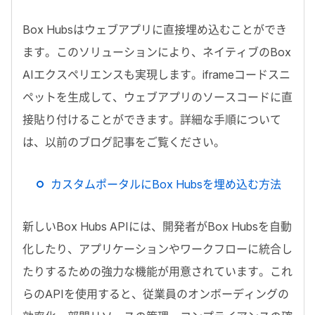
Box Hubs
はウェブアプリに直接埋め込むことができ
ます。このソリューションにより、ネイティブの
Box
AI
エクスペリエンスも実現します。
iframe
コードスニ
ペットを生成して、ウェブアプリのソースコードに直
接貼り付けることができます。詳細な手順について
は、以前のブログ記事をご覧ください。
カスタムポータルに
Box Hubs
を埋め込む方法
新しい
Box Hubs API
には、開発者が
Box Hubs
を自動
化したり、アプリケーションやワークフローに統合し
たりするための強力な機能が用意されています。これ
らの
API
を使用すると、従業員のオンボーディングの