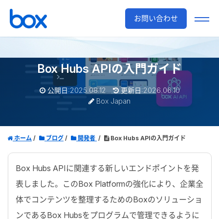
お問い合わせ
Box Hubs APIの入門ガイド
公開日:2025.08.12
更新日:2026.06.10
Box Japan
ホーム
ブログ
開発者
Box Hubs APIの入門ガイド
Box Hubs API
に関連する新しいエンドポイントを発
表しました。この
Box Platform
の強化により、企業全
体でコンテンツを整理するための
Box
のソリューショ
ンである
Box Hubs
をプログラムで管理できるように