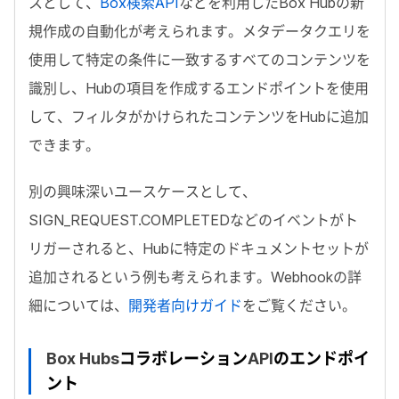
スとして、
Box
検索
API
などを利用した
Box Hub
の新
規作成の自動化が考えられます。メタデータクエリを
使用して特定の条件に一致するすべてのコンテンツを
識別し、
Hub
の項目を作成するエンドポイントを使用
して、フィルタがかけられたコンテンツを
Hub
に追加
できます。
別の興味深いユースケースとして、
SIGN_REQUEST.COMPLETED
などのイベントがト
リガーされると、
Hub
に特定のドキュメントセットが
追加されるという例も考えられます。
Webhook
の詳
細については、
開発者向けガイド
をご覧ください。
Box Hubs
コラボレーション
API
のエンドポイ
ント