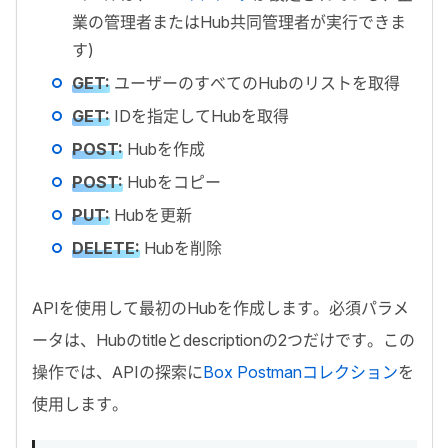
業の管理者または
Hub
共同管理者が実行できま
す)
GET
:
ユーザーのすべての
Hub
のリストを取得
GET
:
ID
を指定して
Hub
を取得
POST
:
Hub
を作成
POST
:
Hub
をコピー
PUT
:
Hub
を更新
DELETE
:
Hub
を削除
API
を使用して最初の
Hub
を作成します。必須パラメ
ータは、
Hub
の
title
と
description
の
2
つだけです。この
操作では、
API
の探索に
Box Postman
コレクション
を
使用します。