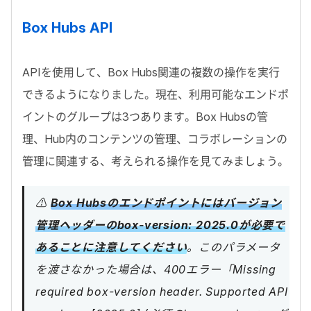
Box Hubs API
API
を使用して、
Box Hubs
関連の複数の操作を実行
できるようになりました。現在、利用可能なエンドポ
イントのグループは
3
つあります。
Box Hubs
の管
理、
Hub
内のコンテンツの管理、コラボレーションの
管理に関連する、考えられる操作を見てみましょう。
⚠️
Box Hubsのエンドポイントにはバージョン
管理ヘッダーのbox-version: 2025.0が必要で
あることに注意してください
。このパラメータ
を渡さなかった場合は、400エラー「Missing
required box-version header. Supported API