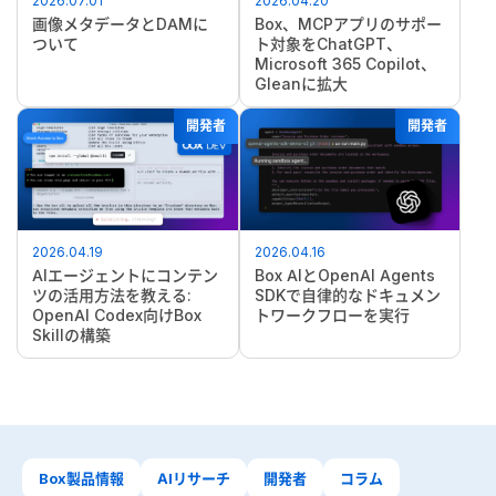
2026.07.01
2026.04.20
画像メタデータとDAMに
Box、MCPアプリのサポー
ついて
ト対象をChatGPT、
Microsoft 365 Copilot、
Gleanに拡大
開発者
開発者
2026.04.19
2026.04.16
AIエージェントにコンテン
Box AIとOpenAI Agents
ツの活用方法を教える:
SDKで自律的なドキュメン
OpenAI Codex向けBox
トワークフローを実行
Skillの構築
Box製品情報
AIリサーチ
開発者
コラム