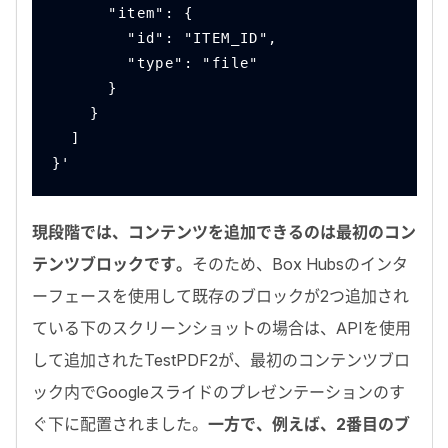
      "item": {
        "id": "ITEM_ID",
        "type": "file"
      }
    }
  ]
}'
現段階では、コンテンツを追加できるのは最初のコン
テンツブロックです。
そのため、
Box Hubs
のインタ
ーフェースを使用して既存のブロックが2つ追加され
ている下のスクリーンショットの場合は、
API
を使用
して追加された
TestPDF2
が、最初のコンテンツブロ
ック内で
Google
スライドのプレゼンテーションのす
ぐ下に配置されました。
一方で、例えば、
2
番目のブ