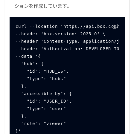
ーションを作成しています。
curl --location 'https://api.box.com/2.0/h
--header 'box-version: 2025.0' \
--header 'Content-Type: application/json' 
--header 'Authorization: DEVELOPER_TOKEN' 
--data '{
  "hub": {
    "id": "HUB_IS",
    "type": "hubs"
  },
  "accessible_by": {
    "id": "USER_ID",
    "type": "user"
  },
  "role": "viewer"
}'