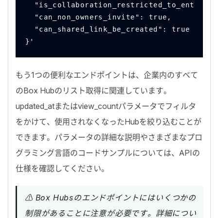
  "is_collaboration_restricted_to_enterpri
  "can_non_owners_invite": true,
  "can_shared_link_be_created": true
}'
もう
1
つの便利なエンドポイントは、企業内のすべて
の
Box Hub
のリスト取得に関連しています。
updated_at
または
view_count
パラメータでフィルタ
をかけて、使用されなくなった
Hub
を絞り込むことが
できます。パラメータの詳細な説明やさまざまなプロ
グラミング言語のコードサンプルについては、
API
の
仕様を確認してください。
⚠️ Box Hubsのエンドポイントにはいくつかの
制限があることに注意が必要です。詳細につい