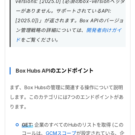
versions: [2025.0] (必須のbox-versionヘッダ
ーがありません。サポートされているAPI:
[2025.0])」が返されます。Box APIのバージョ
ン管理戦略の詳細については、
開発者向けガイ
ド
をご覧ください。
Box Hubs API
のエンドポイント
まず、
Box Hubs
の管理に関連する操作について説明
します。このカテゴリには
7
つのエンドポイントがあ
ります。
GET
:
企業のすべての
Hub
のリストを取得 (この
コールは、
GCM
スコープ
が設定されている、企