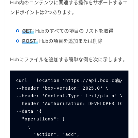
Hub
内のコンテンツに関連する操作をサポートするエ
ンドポイントは2つあります。
GET
:
Hub
のすべての項目のリストを取得
POST
:
Hub
の項目を追加または削除
Hub
にファイルを追加する簡単な例を次に示します。
curl --location 'https://api.box.com/2.0//
--header 'box-version: 2025.0' \
--header 'Content-Type: text/plain' \
--header 'Authorization: DEVELOPER_TOKEN' 
--data '{
  "operations": [
    {
      "action": "add",