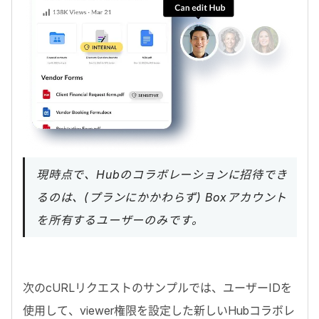
現時点で、Hubのコラボレーションに招待でき
るのは、(プランにかかわらず) Boxアカウント
を所有するユーザーのみです。
次の
cURL
リクエストのサンプルでは、ユーザー
ID
を
使用して、
viewer
権限を設定した新しい
Hub
コラボレ