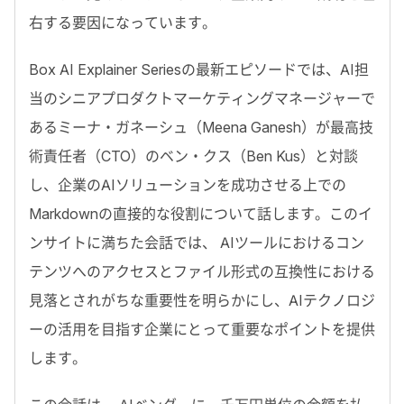
右する要因になっています。
Box AI Explainer Series
の最新エピソードでは、
AI
担
当のシニアプロダクトマーケティングマネージャーで
あるミーナ・ガネーシュ（
Meena Ganesh
）が最高技
術責任者（
CTO
）のベン・クス（
Ben Kus
）と対談
し、企業の
AI
ソリューションを成功させる上での
Markdown
の直接的な役割について話します。このイ
ンサイトに満ちた会話では、
AI
ツールにおけるコン
テンツへのアクセスとファイル形式の互換性における
見落とされがちな重要性を明らかにし、
AI
テクノロジ
ーの活用を目指す企業にとって重要なポイントを提供
します。