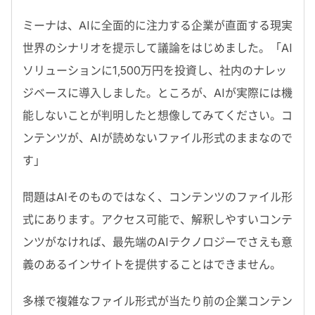
ミーナは、
AI
に全面的に注力する企業が直面する現実
世界のシナリオを提示して議論をはじめました。「
AI
ソリューションに
1,500
万円を投資し、社内のナレッ
ジベースに導入しました。ところが、
AI
が実際には機
能しないことが判明したと想像してみてください。コ
ンテンツが、
AI
が読めないファイル形式のままなので
す」
問題は
AI
そのものではなく、コンテンツのファイル形
式にあります。アクセス可能で、解釈しやすいコンテ
ンツがなければ、最先端の
AI
テクノロジーでさえも
意
義のあるインサイト
を提供することはできません。
多様で複雑なファイル形式が当たり前の企業コンテン