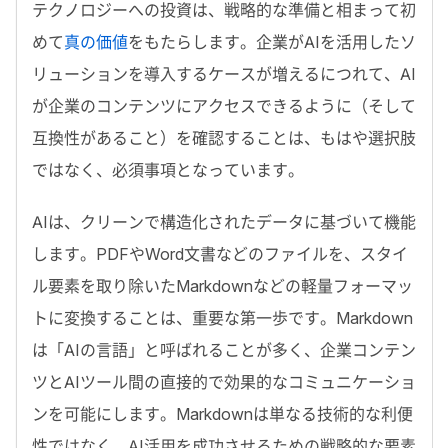
テクノロジーへの投資は、戦略的な準備と相まって初
めて
真の価値
をもたらします。企業が
AI
を活用したソ
リューションを導入するケースが増えるにつれて、
AI
が企業のコンテンツにアクセスできるように（そして
互換性があること）を確認することは、もはや選択肢
ではなく、必須事項となっています。
AI
は、クリーンで構造化されたデータに基づいて機能
します。
PDF
や
Word
文書などのファイルを、スタイ
ル要素を取り除いた
Markdown
などの軽量フォーマッ
トに変換することは、重要な第一歩です。
Markdown
は「
AI
の言語」と呼ばれることが多く、企業コンテン
ツと
AI
ツール間の直接的で効果的なコミュニケーショ
ンを可能にします。
Markdown
は単なる技術的な利便
性ではなく、
AI
活用を成功させるための戦略的な要素