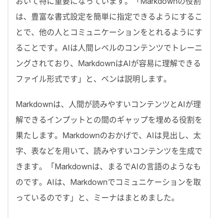
おいて特に重要になっています。「
Markdown
の役割
は、豊富な書式設定を簡単に指定できるようにするこ
とで、他の人とコミュニケーションをとれるようにす
ることです。
AI
は人間レベルのコンテンツでトレーニ
ングされており、
Markdown
は
AI
が容易に理解できる
ファイル形式です」と、ベンは説明します。
Markdown
は、人間が読みやすいコンテンツと
AI
が理
解できるインプットとの間のギャップを埋める役割を
果たします。
Markdown
のおかげで、
AI
は見出し、太
字、表などを用いて、読みやすいコンテンツを生成で
きます。「
Markdown
は、まるで
AI
の言語のようなも
のです。
AI
は、
Markdown
でコミュニケーションを取
っているのです」と、ミーナはまとめました。