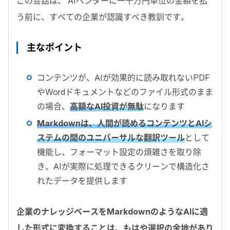
この会話は、
AI
ベンダーに一千万円単位の金額を払
う前に、すべての企業が認識すべき教訓です。
主なポイント
コンテンツが、
AI
が効果的に読み取れない
PDF
や
Word
ドキュメントなどのファイル形式のまま
の場合、
高額な
AI
投資が無駄
になります
Markdownは、人間が読めるコンテンツとAIシ
ステムの間のユニバーサルな翻訳ツール
として
機能し、フォーマット設定の煩雑さを取り除
き、
AI
が実際に処理できるクリーンで構造化さ
れたデータを提供します
企業のナレッジベースをMarkdownのようなAIに適
した形式に変換することは、もはや選択の余地があり