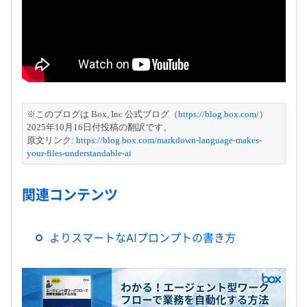
※このブログは Box, Inc 公式ブログ（
https://blog.box.com/
）
2025年10月16日付投稿の翻訳です。
原文リンク: 
https://blog.box.com/markdown-language-makes-
your-files-understandable-ai
関連コンテンツ
よりスマートなAIプロンプトの書き方