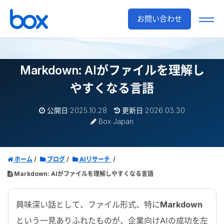
お問い合わせ
Markdown: AIがファイルを理解し
やすくなる言語
公開日:2025.10.28
更新日:2026.03.30
Box Japan
ホーム
ブログ
AIリサーチ
Markdown: AIがファイルを理解しやすくなる言語
興味深い話として、ファイル形式、特に
Markdown
という一見ありふれたものが、企業向け
AI
の成功を左