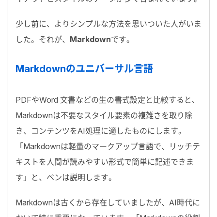
少し前に、よりシンプルな方法を思いついた人がいま
した。それが、
Markdown
です。
Markdown
のユニバーサル言語
PDF
や
Word
文書などの生の書式設定と比較すると、
Markdown
は不要なスタイル要素の複雑さを取り除
き、コンテンツを
AI
処理に適したものにします。
「
Markdown
は軽量のマークアップ言語で、リッチテ
キストを人間が読みやすい形式で簡単に記述できま
す」と、ベンは説明します。
Markdown
は古くから存在していましたが、
AI
時代に