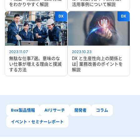
をわかりやすく解説
活用事例について解説
DX
DX
2023.11.07
2023.10.23
無駄な仕事7選。意味のな
DX と生産性向上の関係と
い仕事が増える理由と撲滅
は| 業務改善のポイントを
する方法
解説
Box製品情報
AIリサーチ
開発者
コラム
イベント・セミナーレポート