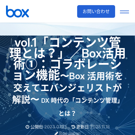
お問い合わせ
vol.1「コンテンツ管
理とは？」／Box活用
術①：コラボレーシ
ョン機能
〜Box 活用術を
交えてエバンジェリストが
解説〜
DX 時代の「コンテンツ管理」
とは？
公開日:2023.07.25
更新日:2025.11.18
Box Japan