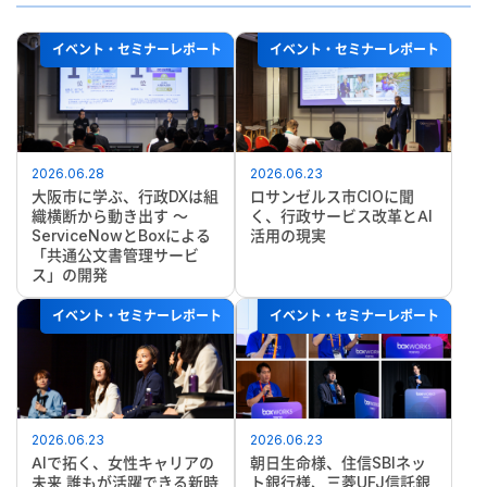
イベント・セミナーレポート
イベント・セミナーレポート
2026.06.28
2026.06.23
大阪市に学ぶ、行政DXは組
ロサンゼルス市CIOに聞
織横断から動き出す ～
く、行政サービス改革とAI
ServiceNowとBoxによる
活用の現実
「共通公文書管理サービ
ス」の開発
イベント・セミナーレポート
イベント・セミナーレポート
2026.06.23
2026.06.23
AIで拓く、女性キャリアの
朝日生命様、住信SBIネッ
未来 誰もが活躍できる新時
ト銀行様、三菱UFJ信託銀