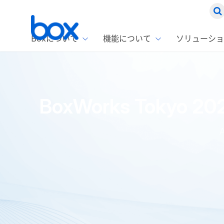
Boxについて
機能について
ソリューショ
Box
ソリ
お客
製品セ
Box
BoxWorks Tokyo
Boxの特
企業規模
Box E
課題別
Advanc
スト
1名〜
Box E
ファ
コス
2,00
Box 
AIエ
Box S
情シ
Box S
DXの
ラン
情報
ホーム
ブログ
イベント・セミナーレポート
BoxWork