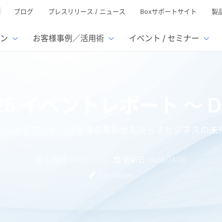
ブログ
プレスリリース / ニュース
Boxサポートサイト
製
ン
お客様事例／活用術
イベント / セミナー
とは
ューション
様活用事例
ミナーTOP
イベント・セミナーTOP
イベント・セ
の機能TOP
連携サービ
 2025 イベントレポート ～
徴
で選ぶ
nterprise
Box AI
Microsof
業種別
ed
レージ容量無制限
500名
501名〜2,000名
リモートワーク対応
xtract
Box Apps
Google
AIによるコンテンツ管理の革新がもたらすビジネスの未
イルサーバー容量ひっ迫
情報の脱サイロ化
ト削減
1名〜5,000名
5,001名〜
安全なファイル共有
Doc Gen
Box Forms
Salesfo
ージェントの活用
業務の自動化
ign
Box Automate
スの運用負担軽減
ペーパーレス化
kintone
公開日:2025.07.07
更新日:2026.04.08
hield
Box Governance
エコソリ
推進
脱PPAP
Box Japan
集
サムウェア対策
会議の効率化
漏洩の防止
AIの活用
s Tokyo 2025 イベントレポート ～ Day-1 キーノート 前編