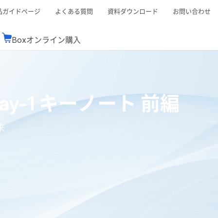
品ガイドページ
よくある質問
資料ダウンロード
お問い合わせ
Boxオンライン購入
ミナーレポート
Boxが選ばれる理由
コンサルティング
シーン別活用術
スTOP
機能一覧表
Boxの価格
BJCCコミュニティ
 Day-1 キーノート 前編
Box製品セミナー
（次世代のシステムを考えるコミュニティ）
t連携
外部からの評価
クラウドストレージ
セキュリティ対策
連携
来
新しい働き方
リモートワーク
rce連携
連携
ューション