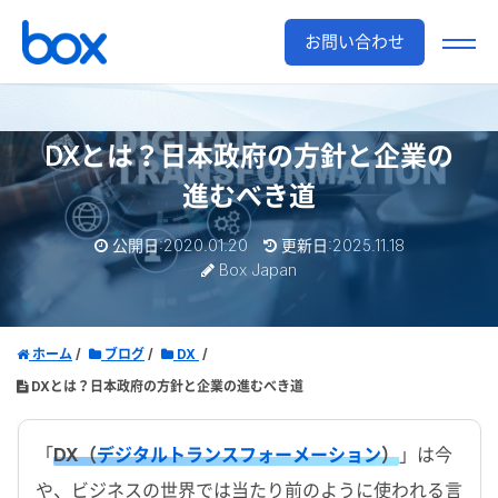
お問い合わせ
DXとは？日本政府の方針と企業の
進むべき道
公開日:2020.01.20
更新日:2025.11.18
Box Japan
ホーム
ブログ
DX
DXとは？日本政府の方針と企業の進むべき道
「
DX（
デジタルトランスフォーメーション
）
」は今
や、ビジネスの世界では当たり前のように使われる言