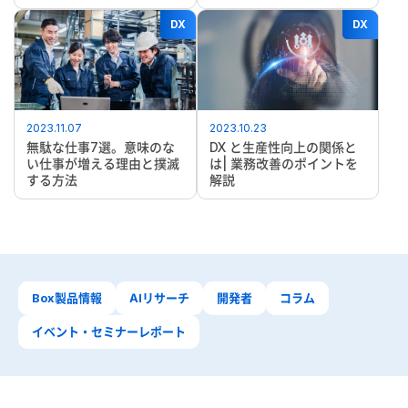
DX
DX
2023.11.07
2023.10.23
無駄な仕事7選。意味のな
DX と生産性向上の関係と
い仕事が増える理由と撲滅
は| 業務改善のポイントを
する方法
解説
Box製品情報
AIリサーチ
開発者
コラム
イベント・セミナーレポート