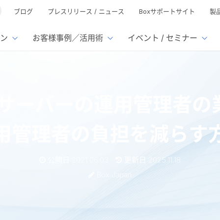
ブログ
プレスリリース / ニュース
Boxサポートサイト
製
ン
お客様事例／活用術
イベント / セミナー
とは
ューション
様活用事例
ミナーTOP
イベント・セミナーTOP
イベント・セ
の機能TOP
連携サービ
サーバーの運用管理者の
徴
で選ぶ
nterprise
Box AI
Microsof
業種別
ed
レージ容量無制限
500名
501名〜2,000名
リモートワーク対応
xtract
Box Apps
Google
用管理者の負担を減らす
イルサーバー容量ひっ迫
情報の脱サイロ化
ト削減
1名〜5,000名
5,001名〜
安全なファイル共有
Doc Gen
Box Forms
Salesfo
ージェントの活用
業務の自動化
ign
Box Automate
スの運用負担軽減
ペーパーレス化
kintone
公開日:2021.06.03
更新日:2025.11.18
hield
Box Governance
エコソリ
推進
脱PPAP
Box Japan
集
サムウェア対策
会議の効率化
漏洩の防止
AIの活用
用管理者の業務4つ｜運用管理者の負担を減らす方法