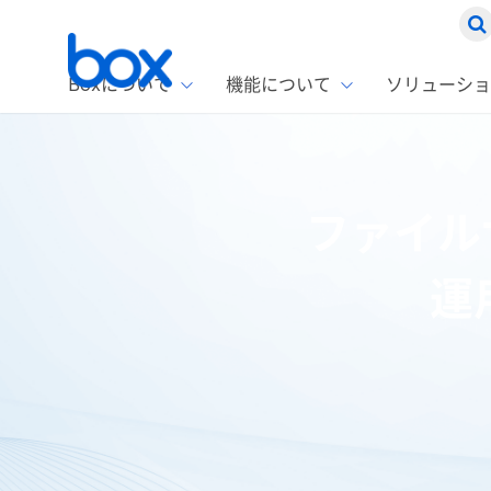
Boxについて
機能について
ソリューショ
Box
ソリ
お客
製品セ
Box
ファイル
Boxの特
企業規模
Box E
課題別
Advanc
スト
1名〜
Box E
運
ファ
コス
2,00
Box 
AIエ
Box S
情シ
Box S
DXの
ラン
情報
ホーム
ブログ
ファイルサーバー
ファイルサーバーの運