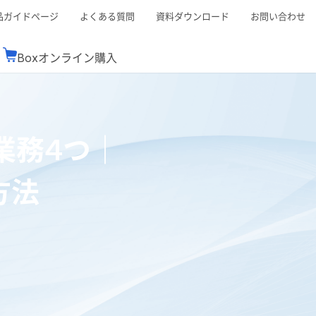
品ガイドページ
よくある質問
資料ダウンロード
お問い合わせ
Boxオンライン購入
ミナーレポート
Boxが選ばれる理由
コンサルティング
シーン別活用術
スTOP
機能一覧表
Boxの価格
BJCCコミュニティ
業務4つ｜
Box製品セミナー
（次世代のシステムを考えるコミュニティ）
t連携
外部からの評価
クラウドストレージ
セキュリティ対策
連携
方法
新しい働き方
リモートワーク
rce連携
連携
ューション