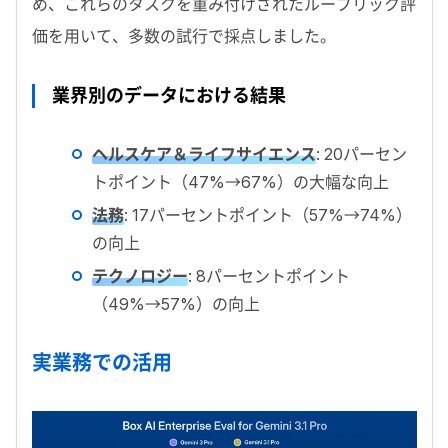
め、これらのタスクを重み付けされたルーブリック評
価を用いて、多数の試行で採点しました。
業界別のデータにおける結果
ヘルスケア＆ライフサイエンス
: 20
パーセン
トポイント（
47%→67%
）の大幅な向上
法務
: 17
パーセントポイント（
57%→74%
）
の向上
テクノロジー
: 8
パーセントポイント
（
49%→57%
）の向上
実業務での活用