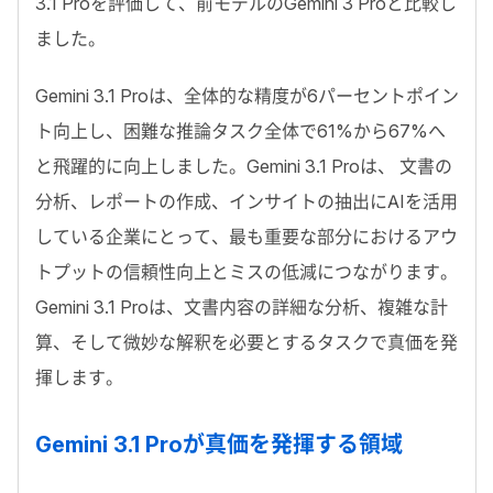
3.1 Pro
を評価して、前モデルの
Gemini 3 Pro
と比較し
ました。
Gemini 3.1 Pro
は、全体的な精度が
6
パーセントポイン
ト向上し、困難な推論タスク全体で
61%
から
67%
へ
と飛躍的に向上しました。
Gemini 3.1 Pro
は、 文書の
分析、レポートの作成、インサイトの抽出に
AI
を活用
している企業にとって、最も重要な部分におけるアウ
トプットの信頼性向上とミスの低減につながります。
Gemini 3.1 Pro
は、文書内容の詳細な分析、複雑な計
算、そして微妙な解釈を必要とするタスクで真価を発
揮します。
Gemini 3.1 Pro
が真価を発揮する領域