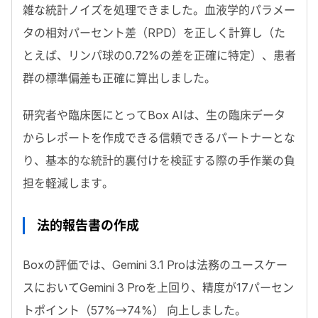
雑な統計ノイズを処理できました。血液学的パラメー
タの相対パーセント差（
RPD
）を正しく計算し（た
とえば、リンパ球の
0.72%
の差を正確に特定）、患者
群の標準偏差も正確に算出しました。
研究者や臨床医にとって
Box AI
は、生の臨床データ
からレポートを作成できる信頼できるパートナーとな
り、基本的な統計的裏付けを検証する際の手作業の負
担を軽減します。
法的報告書の作成
Box
の評価では、
Gemini 3.1 Pro
は法務のユースケー
スにおいて
Gemini 3 Pro
を上回り、精度が
17
パーセン
トポイント（
57%→74%
） 向上しました。