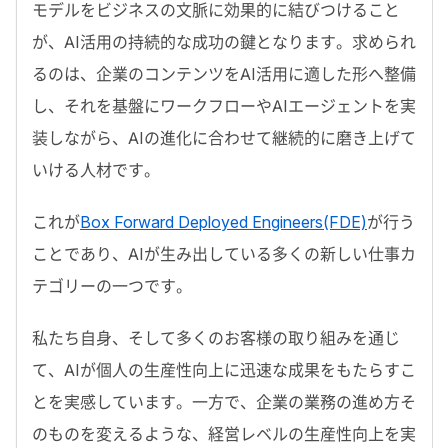
モデルをビジネスの文脈に効果的に結びつけること
が、
AI
活用の持続的な成功の鍵となります。求められ
るのは、企業のコンテンツを
AI
活用に適した形へ整備
し、それを基盤にワークフローや
AI
エージェントを実
装しながら、
AI
の進化に合わせて継続的に磨き上げて
いける人材です。
これが
Box Forward Deployed Engineers(FDE)
が行う
ことであり、
AI
が生み出している多くの新しい仕事カ
テゴリーの一つです。
私たち自身、そして多くのお客様の取り組みを通じ
て、
AI
が個人の生産性向上に迅速な成果をもたらすこ
とを実感しています。一方で、企業の業務の進め方そ
のものを変えるような、経営レベルの生産性向上を実