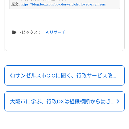
原文: 
https://blog.box.com/box-forward-deployed-engineers
トピックス：
AIリサーチ
ロサンゼルス市CIOに聞く、行政サービス改革とAI活用の現実
大阪市に学ぶ、行政DXは組織横断から動き出す ～ ServiceNowとBoxによる「共通公文書管理サービス」の開発