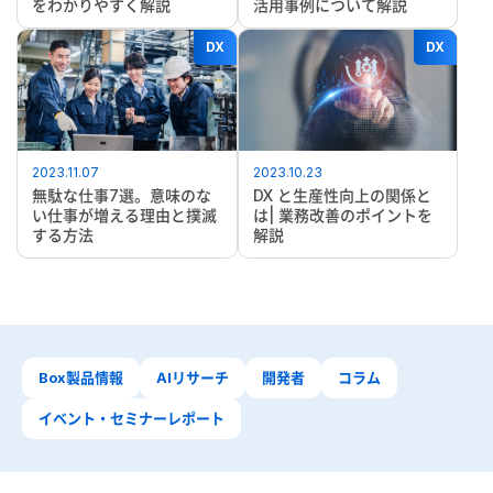
をわかりやすく解説
活用事例について解説
DX
DX
2023.11.07
2023.10.23
無駄な仕事7選。意味のな
DX と生産性向上の関係と
い仕事が増える理由と撲滅
は| 業務改善のポイントを
する方法
解説
Box製品情報
AIリサーチ
開発者
コラム
イベント・セミナーレポート