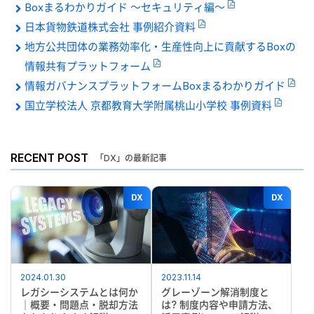
Boxまるわかりガイド 〜セキュリティ編〜
日本貨物鉄道株式会社 事例紹介資料
地方公共団体の業務効率化・生産性向上に貢献するBoxの
情報共有プラットフォーム
情報ガバナンスプラットフォームBoxまるわかりガイド
国立学校法人 京都教育大学附属桃山小学校 事例資料
RECENT POST
「DX」の最新記事
DX
DX
2024.01.30
2023.11.14
レガシーシステムとは何か
グレーゾーン解消制度と
｜概要・問題点・脱却方法
は? 制度内容や申請方法、