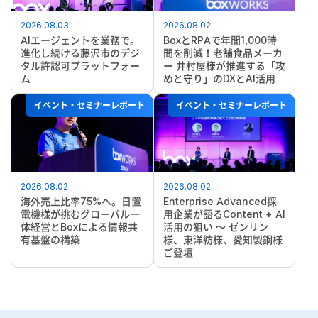
2026.08.03
2026.08.02
AIエージェントを業務で。
BoxとRPAで年間1,000時
進化し続ける藤沢市のデジ
間を削減！老舗食品メーカ
タル許認可プラットフォー
ー 井村屋様が推進する「攻
ム
めと守り」のDXとAI活用
イベント・セミナーレポート
イベント・セミナーレポート
2026.08.02
2026.08.02
海外売上比率75%へ。日置
Enterprise Advanced採
電機様が挑むグローバル一
用企業が語るContent + AI
体経営とBoxによる情報共
活用の狙い ～ ゼンリン
有基盤の構築
様、東洋紡様、愛知製鋼様
ご登壇