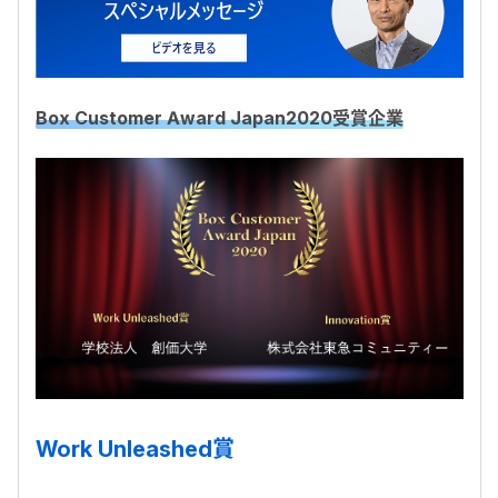
Box Customer Award Japan2020受賞企業
Work Unleashed賞