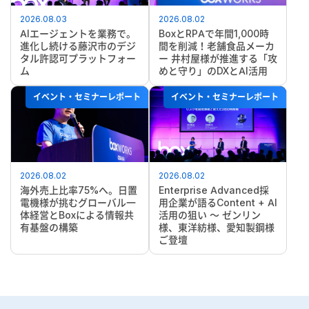
2026.08.03
2026.08.02
AIエージェントを業務で。
BoxとRPAで年間1,000時
進化し続ける藤沢市のデジ
間を削減！老舗食品メーカ
タル許認可プラットフォー
ー 井村屋様が推進する「攻
ム
めと守り」のDXとAI活用
イベント・セミナーレポート
イベント・セミナーレポート
2026.08.02
2026.08.02
海外売上比率75%へ。日置
Enterprise Advanced採
電機様が挑むグローバル一
用企業が語るContent + AI
体経営とBoxによる情報共
活用の狙い ～ ゼンリン
有基盤の構築
様、東洋紡様、愛知製鋼様
ご登壇