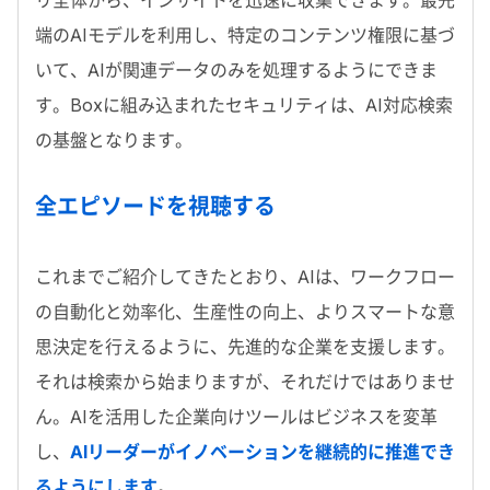
リ全体から、インサイトを迅速に収集できます。最先
端の
AI
モデルを利用し、特定のコンテンツ権限に基づ
いて、
AI
が関連データのみを処理するようにできま
す。
Box
に組み込まれたセキュリティは、
AI
対応検索
の基盤となります。
全エピソードを視聴する
これまでご紹介してきたとおり、
AI
は、ワークフロー
の自動化と効率化、生産性の向上、よりスマートな意
思決定を行えるように、先進的な企業を支援します。
それは検索から始まりますが、それだけではありませ
ん。
AI
を活用した企業向けツールはビジネスを変革
し、
AIリーダーがイノベーションを継続的に推進でき
るようにします
。