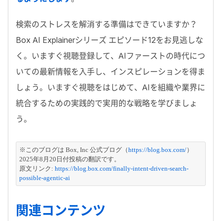
検索のストレスを解消する準備はできていますか？
Box AI Explainer
シリーズ エピソード
12
をお見逃しな
く。いますぐ視聴登録して、
AI
ファーストの時代につ
いての最新情報を入手し、インスピレーションを得ま
しょう。いますぐ視聴をはじめて、
AI
を組織や業界に
統合するための実践的で実用的な戦略を学びましょ
う。
※このブログは Box, Inc 公式ブログ（
https://blog.box.com/
）
2025年8月20日付投稿の翻訳です。
原文リンク: 
https://blog.box.com/finally-intent-driven-search-
possible-agentic-ai
関連コンテンツ