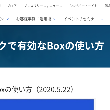
ブログ
プレスリリース / ニュース
Boxサポートサイト
製
ン
お客様事例／活用術
イベント / セミナー
とは
ューション
様活用事例
ミナーTOP
イベント・セミナーTOP
イベント・セ
の機能TOP
連携サービ
で有効なBoxの使い方（20
徴
で選ぶ
nterprise
Box AI
Microsof
業種別
レージ容量無制限
500名
501名〜2,000名
リモートワーク対応
ed
xtract
Box Apps
Google
イルサーバー容量ひっ迫
情報の脱サイロ化
ト削減
1名〜5,000名
5,001名〜
安全なファイル共有
oc Gen
Box Forms
Salesfor
ージェントの活用
業務の自動化
スの運用負担軽減
ペーパーレス化
ign
Box Automate
kintone
hield
Box Governance
エコソリ
推進
脱PPAP
使い方（2020.5.22）
集
サムウェア対策
会議の効率化
漏洩の防止
AIの活用