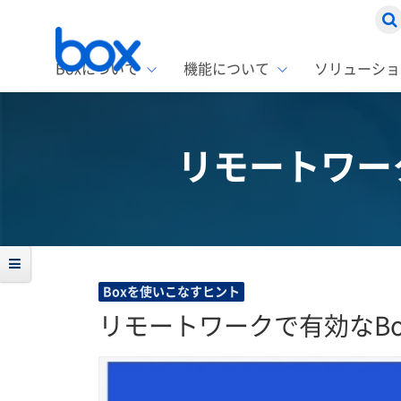
Boxについて
機能について
ソリューショ
Box
ソリ
お客
製品セ
Box
リモートワーク
Boxの特
企業規模
Box E
課題別
スト
1名〜
Advanc
Box E
ファ
コス
2,00
Box D
AIエ
情シ
Box S
Boxを使いこなすヒント
Box S
DXの
リモートワークで有効なBoxの
ラン
情報