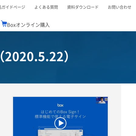
品ガイドページ
よくある質問
資料ダウンロード
お問い合わせ
Boxオンライン購入
ミナーレポート
Boxが選ばれる理由
コンサルティング
シーン別活用術
スTOP
機能一覧表
20.5.22）
Boxの価格
BJCCコミュニティ
Box製品セミナー
（次世代のシステムを考えるコミュニティ）
t連携
外部からの評価
クラウドストレージ
セキュリティ対策
連携
新しい働き方
リモートワーク
ce連携
連携
ューション