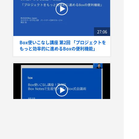
27:06
Box使いこなし講座 第2回 「プロジェクトを
もっと効率的に進めるBoxの便利機能」
31:22
Box使いこなし講座 第3回 「Box Notesで生
産性アップ！Box式会議術」