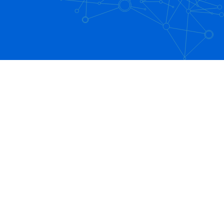
Box連携講座「組み合わせるとこんなに便
利！Office365編」
32:36
Box管理の基本！第1回「安全と使い勝手を
両立するフォルダ構成の考え方」