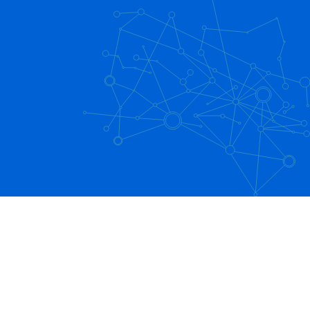
サイン）編 紙・ハンコから卒業！承認業務
を効率化
4:00
[Boxユースケースムービー] Boxで脱メール
添付ファイル編