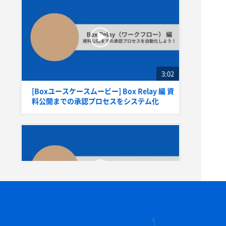
3:02
[Boxユースケースムービー] Box Relay 編 資
料公開までの承認プロセスをシステム化
2:37
[Boxユースケースムービー] Box Sign（電子