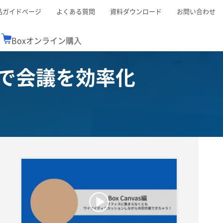
品ガイドページ
よくある質問
資料ダウンロード
お問い合わせ
Boxオンライン購入
esで会議を効率化
ミナーレポート
Boxが選ばれる理由
コンサルティング
シーン別活用術
スTOP
機能一覧表
Boxの価格
BJCCコミュニティ
Box製品セミナー
（次世代のシステムを考えるコミュニティ）
t連携
外部からの評価
クラウドストレージ
セキュリティ対策
連携
新しい働き方
リモートワーク
ce連携
連携
ューション