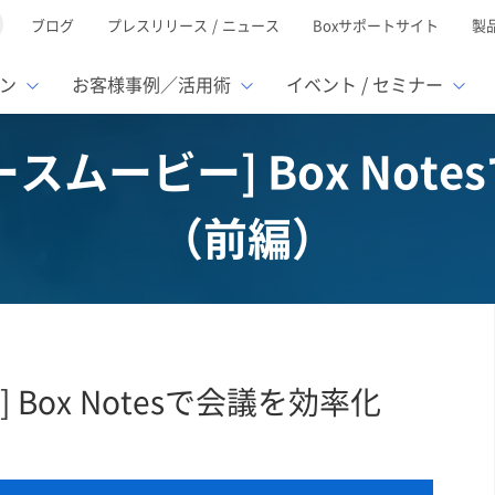
ブログ
プレスリリース / ニュース
Boxサポートサイト
製
ン
お客様事例／活用術
イベント / セミナー
ースムービー] Box Not
とは
ューション
様活用事例
ミナーTOP
イベント・セミナーTOP
イベント・セ
の機能TOP
連携サービ
（前編）
徴
で選ぶ
nterprise
Box AI
Microsof
業種別
レージ容量無制限
500名
501名〜2,000名
リモートワーク対応
ed
xtract
Box Apps
Google
イルサーバー容量ひっ迫
情報の脱サイロ化
ト削減
1名〜5,000名
5,001名〜
安全なファイル共有
oc Gen
Box Forms
Salesfor
ージェントの活用
業務の自動化
スの運用負担軽減
ペーパーレス化
ign
Box Automate
kintone
hield
Box Governance
エコソリ
推進
脱PPAP
 Box Notesで会議を効率化
集
サムウェア対策
会議の効率化
漏洩の防止
AIの活用