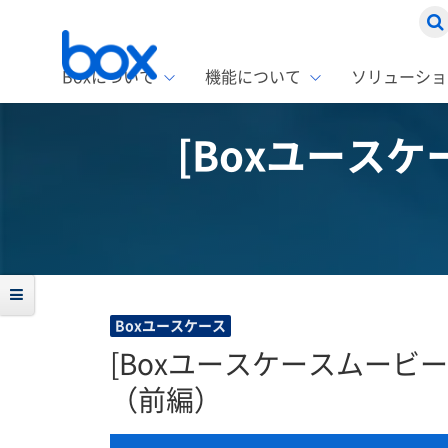
Boxについて
機能について
ソリューショ
[Boxユースケ
Box
ソリ
お客
製品セ
Box
Boxの特
企業規模
Box E
課題別
スト
1名〜
Advanc
Box E
ファ
コス
2,00
Box D
AIエ
情シ
Box S
Boxユースケース
Box S
DXの
[Boxユースケースムービー]
ラン
（前編）
情報