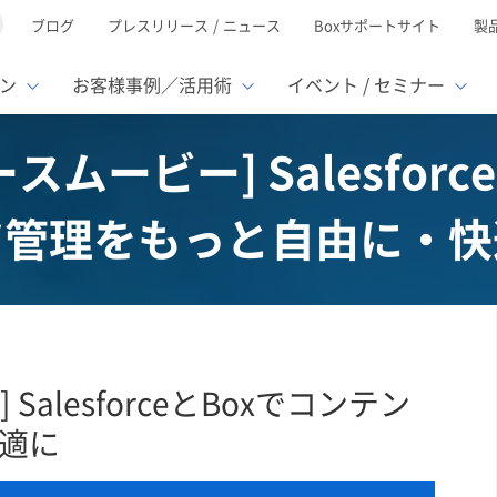
ブログ
プレスリリース / ニュース
Boxサポートサイト
製
ン
お客様事例／活用術
イベント / セミナー
スムービー] Salesfor
とは
ューション
様活用事例
ミナーTOP
イベント・セミナーTOP
イベント・セ
の機能TOP
連携サービ
ツ管理をもっと自由に・快
徴
で選ぶ
nterprise
Box AI
Microsof
業種別
レージ容量無制限
500名
501名〜2,000名
リモートワーク対応
ed
xtract
Box Apps
Google
イルサーバー容量ひっ迫
情報の脱サイロ化
ト削減
1名〜5,000名
5,001名〜
安全なファイル共有
oc Gen
Box Forms
Salesfor
ージェントの活用
業務の自動化
スの運用負担軽減
ペーパーレス化
ign
Box Automate
kintone
hield
Box Governance
エコソリ
推進
脱PPAP
SalesforceとBoxでコンテン
集
サムウェア対策
会議の効率化
適に
漏洩の防止
AIの活用