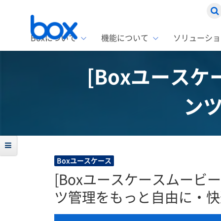
Boxについて
機能について
ソリューショ
[Boxユースケー
Box
ソリ
お客
製品セ
Box
ン
Boxの特
企業規模
Box E
課題別
スト
1名〜
Advanc
Box E
ファ
コス
2,00
Box D
AIエ
情シ
Box S
Boxユースケース
Box S
DXの
[Boxユースケースムービー] 
ラン
ツ管理をもっと自由に・快
情報