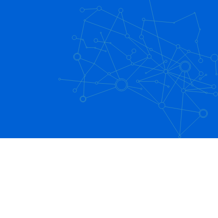
サイン）編 紙・ハンコから卒業！承認業務
を効率化
4:00
[Boxユースケースムービー] Boxで脱メール
添付ファイル編