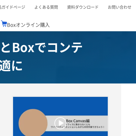
品ガイドページ
よくある質問
資料ダウンロード
お問い合わせ
Boxオンライン購入
ceとBoxでコンテ
ミナーレポート
Boxが選ばれる理由
コンサルティング
シーン別活用術
スTOP
機能一覧表
Boxの価格
BJCCコミュニティ
適に
Box製品セミナー
（次世代のシステムを考えるコミュニティ）
t連携
外部からの評価
クラウドストレージ
セキュリティ対策
連携
新しい働き方
リモートワーク
ce連携
連携
ューション