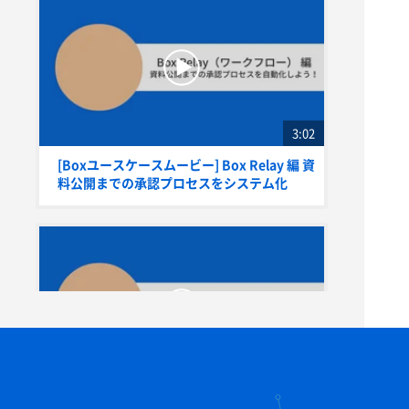
3:02
[Boxユースケースムービー] Box Relay 編 資
料公開までの承認プロセスをシステム化
2:37
[Boxユースケースムービー] Box Sign（電子