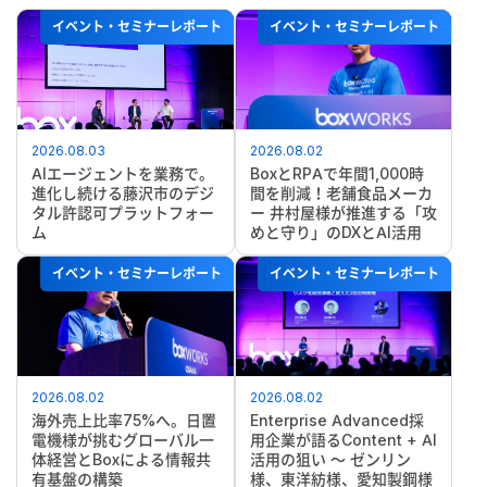
イベント・セミナーレポート
イベント・セミナーレポート
2026.08.03
2026.08.02
AIエージェントを業務で。
BoxとRPAで年間1,000時
進化し続ける藤沢市のデジ
間を削減！老舗食品メーカ
タル許認可プラットフォー
ー 井村屋様が推進する「攻
ム
めと守り」のDXとAI活用
イベント・セミナーレポート
イベント・セミナーレポート
2026.08.02
2026.08.02
海外売上比率75%へ。日置
Enterprise Advanced採
電機様が挑むグローバル一
用企業が語るContent + AI
体経営とBoxによる情報共
活用の狙い ～ ゼンリン
有基盤の構築
様、東洋紡様、愛知製鋼様