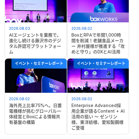
2026.08.03
2026.08.02
AIエージェントを業務で。
BoxとRPAで年間1,000時
進化し続ける藤沢市のデジ
間を削減！老舗食品メーカ
タル許認可プラットフォー
ー 井村屋様が推進する「攻
ム
めと守り」のDXとAI活用
イベント・セミナーレポート
イベント・セミナーレポート
2026.08.02
2026.08.02
海外売上比率75%へ。日置
Enterprise Advanced採
電機様が挑むグローバル一
用企業が語るContent + AI
体経営とBoxによる情報共
活用の狙い ～ ゼンリン
有基盤の構築
様、東洋紡様、愛知製鋼様
ご登壇