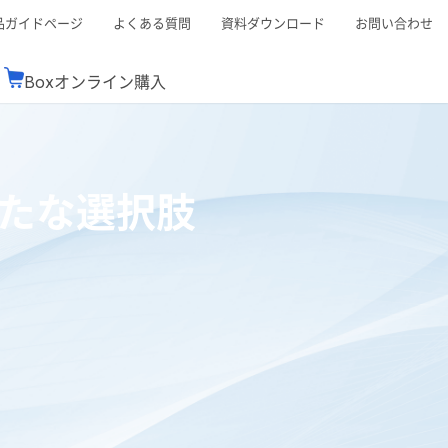
品ガイドページ
よくある質問
資料ダウンロード
お問い合わせ
Boxオンライン購入
ミナーレポート
Boxが選ばれる理由
コンサルティング
シーン別活用術
スTOP
機能一覧表
Boxの価格
BJCCコミュニティ
たな選択肢
Box製品セミナー
（次世代のシステムを考えるコミュニティ）
t連携
外部からの評価
クラウドストレージ
セキュリティ対策
連携
新しい働き方
リモートワーク
rce連携
連携
ューション