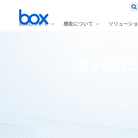
Boxについて
機能について
ソリューショ
Box
ソリ
お客
製品セ
Box
電子契約
Boxの特
企業規模
Box E
課題別
Advanc
スト
1名〜
Box E
ファ
コス
2,00
Box 
AIエ
Box S
情シ
Box S
DXの
ホーム
ブログ
働き方改革
電子契約とは？テレワーク時
ラン
情報