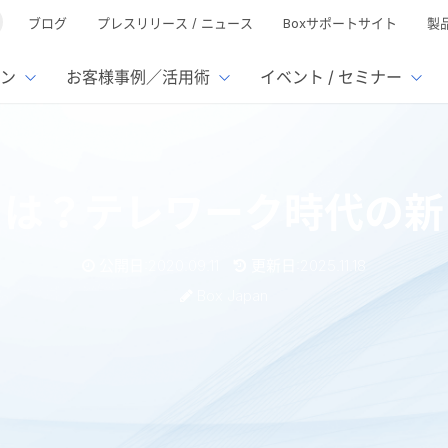
ブログ
プレスリリース / ニュース
Boxサポートサイト
製
ン
お客様事例／活用術
イベント / セミナー
とは
ューション
様活用事例
ミナーTOP
イベント・セミナーTOP
イベント・セ
の機能TOP
連携サービ
とは？テレワーク時代の新
徴
で選ぶ
nterprise
Box AI
Microsof
業種別
ed
レージ容量無制限
500名
501名〜2,000名
リモートワーク対応
xtract
Box Apps
Google
公開日:2020.09.11
更新日:2025.11.18
イルサーバー容量ひっ迫
情報の脱サイロ化
ト削減
1名〜5,000名
5,001名〜
安全なファイル共有
Doc Gen
Box Forms
Salesfo
Box Japan
ージェントの活用
業務の自動化
ign
Box Automate
スの運用負担軽減
ペーパーレス化
kintone
hield
Box Governance
エコソリ
推進
脱PPAP
集
代の新たな選択肢
サムウェア対策
会議の効率化
漏洩の防止
AIの活用