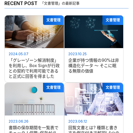
RECENT POST
「文書管理」の最新記事
文書管理
文書管理
2024.05.07
2023.10.25
「グレーゾーン解消制度」
企業が持つ情報の90%は非
を利用し、Box Signが行政
構造化データ ～ そこに眠
との契約で利用可能である
る無限の価値
と正式に回答を得ました
文書管理
文書管理
2023.06.26
2023.06.12
書類の保存期間を一覧表で
回覧文書とは? 種類と書き
チェック！保管･保存が必
方を例文付きで解説! 4つの