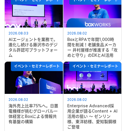
2026.08.03
2026.08.02
AIエージェントを業務で。
BoxとRPAで年間1,000時
進化し続ける藤沢市のデジ
間を削減！老舗食品メーカ
タル許認可プラットフォー
ー 井村屋様が推進する「攻
ム
めと守り」のDXとAI活用
イベント・セミナーレポート
イベント・セミナーレポート
2026.08.02
2026.08.02
海外売上比率75%へ。日置
Enterprise Advanced採
電機様が挑むグローバル一
用企業が語るContent + AI
体経営とBoxによる情報共
活用の狙い ～ ゼンリン
有基盤の構築
様、東洋紡様、愛知製鋼様
ご登壇