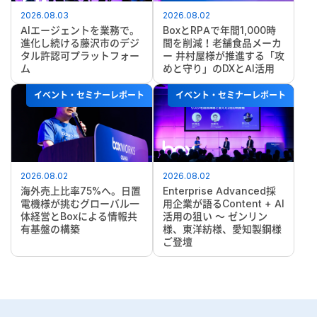
2026.08.03
2026.08.02
AIエージェントを業務で。
BoxとRPAで年間1,000時
進化し続ける藤沢市のデジ
間を削減！老舗食品メーカ
タル許認可プラットフォー
ー 井村屋様が推進する「攻
ム
めと守り」のDXとAI活用
イベント・セミナーレポート
イベント・セミナーレポート
2026.08.02
2026.08.02
海外売上比率75%へ。日置
Enterprise Advanced採
電機様が挑むグローバル一
用企業が語るContent + AI
体経営とBoxによる情報共
活用の狙い ～ ゼンリン
有基盤の構築
様、東洋紡様、愛知製鋼様
ご登壇