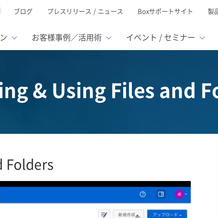
ブログ
プレスリリース / ニュース
Boxサポートサイト
製
ン
お客様事例／活用術
イベント / セミナー
とは
ューション
様活用事例
ミナーTOP
イベント・セミナーTOP
イベント・セ
の機能TOP
連携サービ
ing & Using Files and F
徴
で選ぶ
nterprise
Box AI
Microsof
業種別
レージ容量無制限
500名
501名〜2,000名
リモートワーク対応
ed
xtract
Box Apps
Google
イルサーバー容量ひっ迫
情報の脱サイロ化
ト削減
1名〜5,000名
5,001名〜
安全なファイル共有
oc Gen
Box Forms
Salesfor
ージェントの活用
業務の自動化
スの運用負担軽減
ペーパーレス化
ign
Box Automate
kintone
d Folders
hield
Box Governance
エコソリ
推進
脱PPAP
集
サムウェア対策
会議の効率化
漏洩の防止
AIの活用