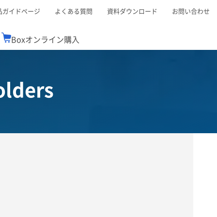
品ガイドページ
よくある質問
資料ダウンロード
お問い合わせ
Boxオンライン購入
ミナーレポート
Boxが選ばれる理由
コンサルティング
シーン別活用術
スTOP
機能一覧表
olders
Boxの価格
BJCCコミュニティ
Box製品セミナー
（次世代のシステムを考えるコミュニティ）
t連携
外部からの評価
クラウドストレージ
セキュリティ対策
連携
新しい働き方
リモートワーク
ce連携
連携
ューション