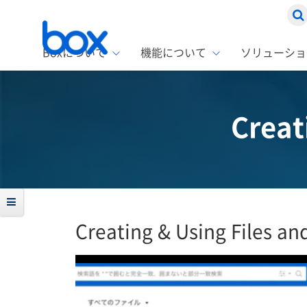
Boxについて
機能について
ソリューショ
Box
ソリ
お客
製品セ
Box
Creat
Boxの特
企業規模
Box E
課題別
スト
1名〜
Advanc
Box E
ファ
コス
2,00
Box D
AIエ
情シ
Box S
Creating & Using Files an
Box S
DXの
ラン
情報