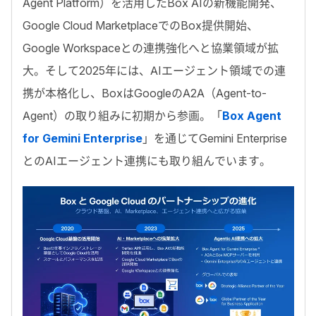
Agent Platform）を活用したBox AIの新機能開発、
Google Cloud MarketplaceでのBox提供開始、
Google Workspaceとの連携強化へと協業領域が拡
大。そして
2025年
には、AIエージェント領域での連
携が本格化し、BoxはGoogleのA2A（Agent-to-
Agent）の取り組みに初期から参画。「
Box Agent
for Gemini Enterprise
」を通じてGemini Enterprise
とのAIエージェント連携にも取り組んでいます。