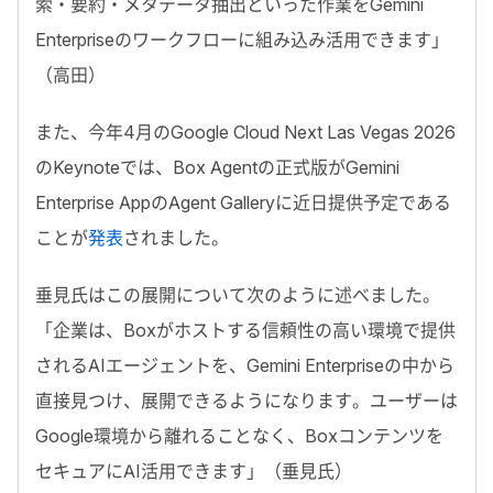
索・要約・メタデータ抽出といった作業を
Gemini
Enterpriseの
ワークフローに組み込み活用できます
」
（高田）
また、今年4月のGoogle Cloud Next Las Vegas 2026
のKeynoteでは、Box Agentの正式版がGemini
Enterprise AppのAgent Galleryに近日提供予定である
ことが
発表
されました。
垂見氏はこの展開について次のように述べました。
「
企業は、Boxがホストする信頼性の高い環境で提供
されるAIエージェントを、Gemini Enterpriseの中から
直接見つけ、展開できるようになります。ユーザーは
Google環境から離れることなく、Boxコンテンツを
セキュアにAI活用できます
」（垂見氏）