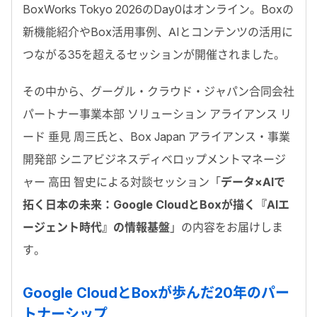
BoxWorks Tokyo 2026
の
Day0はオンライン。Boxの
新機能紹介や
Box
活用事例、
AI
とコンテンツの活用に
つながる35
を超えるセッションが開催されました。
その中から、
グーグル・クラウド・ジャパン合同会社
パートナー事業本部 ソリューション アライアンス リ
ード
垂見 周三氏
と、Box Japan アライアンス・事業
開発部 シニア
ビジネス
ディベロップメントマネージ
ャー
高田 智史
による対談セッション「
データ×AIで
拓く日本の未来：Google CloudとBoxが描く『AIエ
ージェント時代』の情報基盤
」の内容をお届けしま
す。
Google CloudとBoxが歩んだ20年のパー
トナーシップ