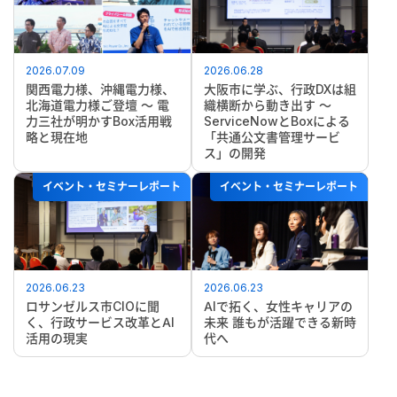
2026.07.09
2026.06.28
関西電力様、沖縄電力様、
大阪市に学ぶ、行政DXは組
北海道電力様ご登壇 ～ 電
織横断から動き出す ～
力三社が明かすBox活用戦
ServiceNowとBoxによる
略と現在地
「共通公文書管理サービ
ス」の開発
イベント・セミナーレポート
イベント・セミナーレポート
2026.06.23
2026.06.23
ロサンゼルス市CIOに聞
AIで拓く、女性キャリアの
く、行政サービス改革とAI
未来 誰もが活躍できる新時
活用の現実
代へ