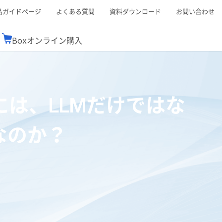
品ガイドページ
よくある質問
資料ダウンロード
お問い合わせ
Boxオンライン購入
ミナーレポート
Boxが選ばれる理由
コンサルティング
シーン別活用術
スTOP
機能一覧表
Boxの価格
BJCCコミュニティ
は、LLMだけではな
Box製品セミナー
（次世代のシステムを考えるコミュニティ）
t連携
外部からの評価
クラウドストレージ
セキュリティ対策
連携
なのか？
新しい働き方
リモートワーク
rce連携
連携
ューション