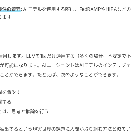
要件の遵守
: AI
モデルを使用する際は、
FedRAMP
や
HIPA
などの
ります
活用します。
LLM
を
1
回だけ適用する（多くの場合、不安定で不
が可能になります。
AI
エージェントは
AI
モデルのインテリジェ
ことができます。たとえば、次のようなことができます。
間を費やす
照する
合は、思考と推論を行う
抽出するという現実世界の課題に人間が取り組む方法と似てい