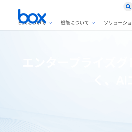
Boxについて
機能について
ソリューショ
Box
ソリ
お客
製品セ
Box
エンタープライズグ
Boxの特
企業規模
Box E
課題別
Advanc
スト
1名〜
Box E
く、A
ファ
コス
2,00
Box 
AIエ
Box S
情シ
Box S
DXの
ラン
情報
ホーム
ブログ
Box製品情報
エンタープライズグレードの