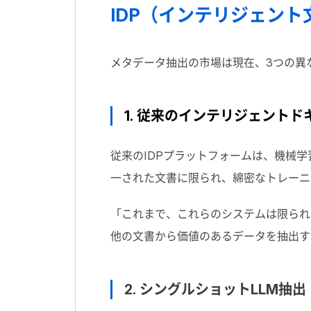
IDP
（インテリジェント
メタデータ抽出の市場は現在、
3
つの異
1. 従来のインテリジェント
従来の
IDP
プラットフォームは、機械学
一された文書に限られ、綿密なトレーニ
「これまで、これらのシステムは限られ
他の文書から価値のあるデータを抽出す
2. シ
ン
グ
ル
シ
ョ
ッ
ト
LLM
抽出