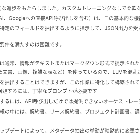
的な進歩をもたらしました。カスタムトレーニングなしで柔軟
AI
、
Google
への直接
API
呼び出しを含む）は、この基本的な機
特定のフィールドを抽出するように指示して、
JSON
出力を受
要件を満たすのは困難です。
は通常、情報がテキストまたはマークダウン形式で提示された
た文書、画像、複雑な表など）を使っているので、
LLM
を混乱
を抽出することはできますが、この作業に特化して構築されて
回避するには、丁寧なプロンプトが必要です
するには、
API
呼び出しだけでは提供できないオーケストレー
報の中には、契約書、リース契約書、プロジェクト計画書、調
ップデートによって、メタデータ抽出の挙動が暗黙的に変更さ