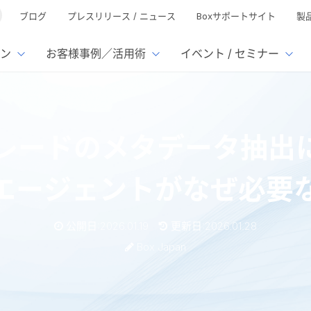
ブログ
プレスリリース / ニュース
Boxサポートサイト
製
ン
お客様事例／活用術
イベント / セミナー
とは
ューション
様活用事例
ミナーTOP
イベント・セミナーTOP
イベント・セ
の機能TOP
連携サービ
レードのメタデータ抽出に
徴
で選ぶ
nterprise
Box AI
Microsof
業種別
ed
レージ容量無制限
500名
501名〜2,000名
リモートワーク対応
xtract
Box Apps
Google
Iエージェントがなぜ必要
イルサーバー容量ひっ迫
情報の脱サイロ化
ト削減
1名〜5,000名
5,001名〜
安全なファイル共有
Doc Gen
Box Forms
Salesfo
ージェントの活用
業務の自動化
ign
Box Automate
スの運用負担軽減
ペーパーレス化
kintone
公開日:2026.01.19
更新日:2026.01.28
hield
Box Governance
エコソリ
推進
脱PPAP
Box Japan
集
サムウェア対策
会議の効率化
漏洩の防止
AIの活用
メタデータ抽出には、LLMだけではなく、AIエージェントがなぜ必要なのか？