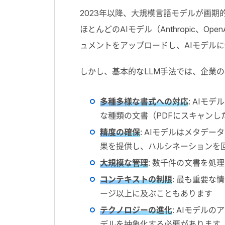
2023
年以降、大規模言語モデルが画期
ほとんどの
AI
モデル（
Anthropic
、
Open
ュメントをアップロードし、
AI
モデルに
しかし、基本的な
LLM
手法では、企業の
多種多様な書式への対応
: AI
モデル
な種類の文書（
PDF
にスキャンし
精度の確保
: AI
モデルはメタデータ
果を提供し、ハルシネーションを
大規模な管理
:
数千件の文書を処理
コンテキストの制限
:
最も重要な情
ージ以上に及ぶこともあります
テクノロジーの進化
: AI
モデルのア
デルを抽象化する必要があります