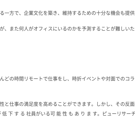
る一方で、企業文化を築き、維持するための十分な機会も提供
が、また何人がオフィスにいるのかを予測することが難しいた
んどの時間リモートで仕事をし、時折イベントや対面でのコラ
と仕事の満足度を高めることができます。しかし、その反面、会 社
産 性 が 低 下 す る 社員がいる可 能 性 も あ り ま す。ピ