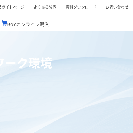
品ガイドページ
よくある質問
資料ダウンロード
お問い合わせ
Boxオンライン購入
ミナーレポート
Boxが選ばれる理由
コンサルティング
シーン別活用術
スTOP
機能一覧表
Boxの価格
BJCCコミュニティ
ワーク環境
Box製品セミナー
（次世代のシステムを考えるコミュニティ）
t連携
外部からの評価
クラウドストレージ
セキュリティ対策
連携
新しい働き方
リモートワーク
rce連携
連携
ューション