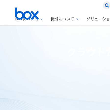
Boxについて
機能について
ソリューショ
Box
ソリ
お客
製品セ
Box
クラウド
Boxの特
企業規模
Box E
課題別
Advanc
スト
1名〜
Box E
ファ
コス
2,00
Box 
AIエ
Box S
情シ
Box S
DXの
ホーム
ブログ
Box製品情報
クラウドが実現するハイブ
ラン
情報