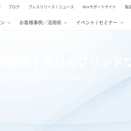
ブログ
プレスリリース / ニュース
Boxサポートサイト
製
ン
お客様事例／活用術
イベント / セミナー
とは
ューション
様活用事例
ミナーTOP
イベント・セミナーTOP
イベント・セ
の機能TOP
連携サービ
が実現するハイブリッド
徴
で選ぶ
nterprise
Box AI
Microsof
業種別
ed
レージ容量無制限
500名
501名〜2,000名
リモートワーク対応
xtract
Box Apps
Google
公開日:2022.12.06
更新日:2025.11.18
イルサーバー容量ひっ迫
情報の脱サイロ化
ト削減
1名〜5,000名
5,001名〜
安全なファイル共有
Doc Gen
Box Forms
Salesfo
Box Japan
ージェントの活用
業務の自動化
ign
Box Automate
スの運用負担軽減
ペーパーレス化
kintone
hield
Box Governance
エコソリ
推進
脱PPAP
集
リッドワーク環境
サムウェア対策
会議の効率化
漏洩の防止
AIの活用