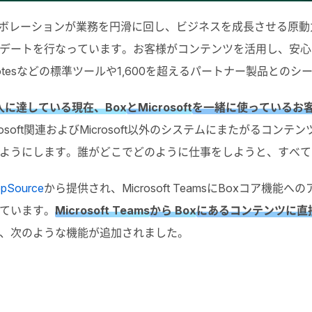
ラボレーションが業務を円滑に回し、ビジネスを成長させる原動
デートを行なっています。お客様がコンテンツを活用し、安心
、Box Notesなどの標準ツールや1,600を超えるパートナー製品
に達している現在、Box
とMicrosoft
を一緒に使っているお
crosoft関連およびMicrosoft以外のシステムにまたがる
ようにします。誰がどこでどのように仕事をしようと、すべて
ppSource
から提供され、Microsoft TeamsにBoxコア
ています。
Microsoft Teams
から Box
にあるコンテンツに直
、次のような機能が追加されました。