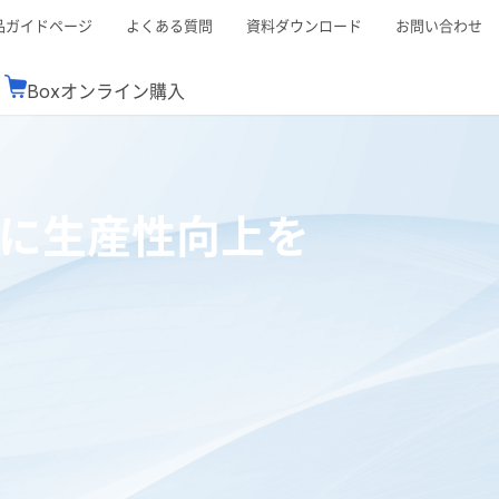
品ガイドページ
よくある質問
資料ダウンロード
お問い合わせ
Boxオンライン購入
ミナーレポート
Boxが選ばれる理由
コンサルティング
シーン別活用術
スTOP
機能一覧表
Boxの価格
BJCCコミュニティ
でさらに生産性向上を
Box製品セミナー
（次世代のシステムを考えるコミュニティ）
t連携
外部からの評価
クラウドストレージ
セキュリティ対策
連携
新しい働き方
リモートワーク
rce連携
連携
ューション