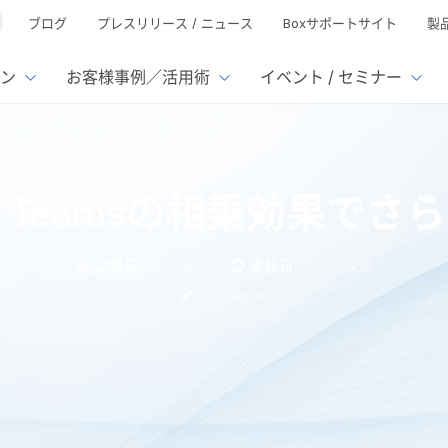
ブログ
プレスリリース / ニュース
Boxサポートサイト
製
ン
お客様事例／活用術
イベント / セミナー
とは
ューション
様活用事例
ミナーTOP
イベント・セミナーTOP
イベント・セ
の機能TOP
連携サービ
soft Teamsの相乗効果
徴
で選ぶ
nterprise
Box AI
Microsof
業種別
ed
レージ容量無制限
500名
501名〜2,000名
リモートワーク対応
xtract
Box Apps
Google
公開日:2022.12.23
更新日:2023.04.18
イルサーバー容量ひっ迫
情報の脱サイロ化
ト削減
1名〜5,000名
5,001名〜
安全なファイル共有
Doc Gen
Box Forms
Salesfo
Box Japan
ージェントの活用
業務の自動化
ign
Box Automate
スの運用負担軽減
ペーパーレス化
kintone
hield
Box Governance
エコソリ
推進
脱PPAP
集
eamsの相乗効果でさらに生産性向上を
サムウェア対策
会議の効率化
漏洩の防止
AIの活用