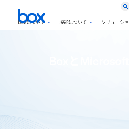
Boxについて
機能について
ソリューショ
Box
ソリ
お客
製品セ
Box
BoxとMicro
Boxの特
企業規模
Box E
課題別
Advanc
スト
1名〜
Box E
ファ
コス
2,00
Box 
AIエ
Box S
情シ
Box S
DXの
ホーム
ブログ
Box製品情報
BoxとMicrosoft T
ラン
情報